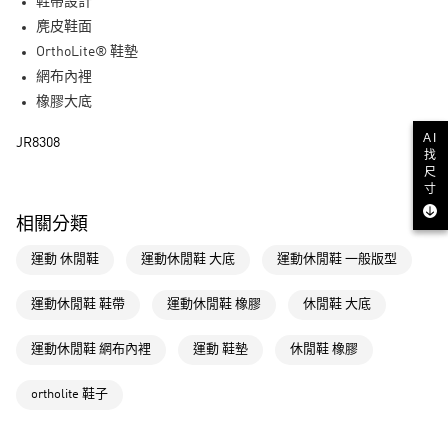
LINE Pay
鞋帶設計
麂皮鞋面
街口支付
OrthoLite® 鞋墊
網布內裡
運送方式
橡膠大底
全家取貨付款
AI
JR8308
每筆NT$80，滿NT$1,500(含以上)免運費
找
尺
付款後全家取貨
寸
每筆NT$80，滿NT$1,500(含以上)免運費
相關分類
萊爾富取貨付款
運動 休閒鞋
運動休閒鞋 大底
運動休閒鞋 一般版型
每筆NT$80，滿NT$1,500(含以上)免運費
運動休閒鞋 鞋帶
運動休閒鞋 橡膠
休閒鞋 大底
付款後萊爾富取貨
每筆NT$80，滿NT$1,500(含以上)免運費
運動休閒鞋 網布內裡
運動 鞋墊
休閒鞋 橡膠
7-11取貨付款
ortholite 鞋子
每筆NT$80，滿NT$1,500(含以上)免運費
付款後7-11取貨