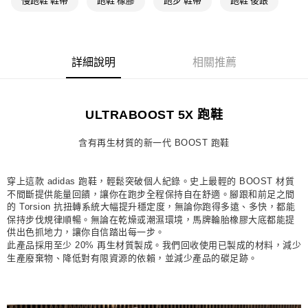
慢跑鞋 鞋帶
跑鞋 橡膠
跑步 鞋帶
跑鞋 後跟
每筆NT$80，滿NT$1,500(含以上)免運費
宅配
每筆NT$80，滿NT$1,500(含以上)免運費
詳細說明
相關推薦
付款後門市自取
每筆NT$80，滿NT$1,500(含以上)免運費
ULTRABOOST 5X 跑鞋
含有再生材質的新一代 BOOST 跑鞋
穿上這款 adidas 跑鞋，輕鬆突破個人紀錄。史上最輕的 BOOST 材質
不間斷提供能量回饋，讓你在跑步全程保持自在舒適。腳跟和前足之間
的 Torsion 抗扭轉系統大幅提升穩定度，無論你跑得多遠、多快，都能
保持步伐規律順暢。無論在乾燥或潮濕環境，馬牌輪胎橡膠大底都能提
供出色抓地力，讓你自信踏出每一步。
此產品採用至少 20% 再生材質製成。我們回收使用已製成的材料，減少
生產廢棄物、降低對有限資源的依賴，並減少產品的碳足跡。