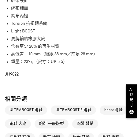
LINE Pay
鞋帶設計
網布鞋面
街口支付
網布內裡
Torsion 抗扭轉系統
運送方式
Light BOOST
全家取貨付款
馬牌輪胎橡膠大底
每筆NT$80，滿NT$1,500(含以上)免運費
含有至少 20% 的再生材質
高低差：10 mm（後跟 38 mm／前足 28 mm）
付款後全家取貨
重量：237 g（尺寸：UK 5.5）
每筆NT$80，滿NT$1,500(含以上)免運費
JH9022
萊爾富取貨付款
每筆NT$80，滿NT$1,500(含以上)免運費
AI
找
付款後萊爾富取貨
相關分類
尺
每筆NT$80，滿NT$1,500(含以上)免運費
寸
ULTRABOOST 跑鞋
ULTRABOOST 5 跑鞋
boost 跑鞋
7-11取貨付款
每筆NT$80，滿NT$1,500(含以上)免運費
跑鞋 大底
跑鞋 一般版型
跑鞋 鞋帶
付款後7-11取貨