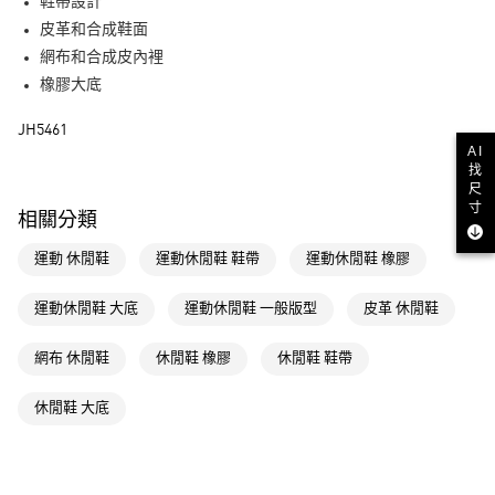
LINE Pay
鞋帶設計
皮革和合成鞋面
街口支付
網布和合成皮內裡
橡膠大底
運送方式
JH5461
全家取貨付款
AI
每筆NT$80，滿NT$1,500(含以上)免運費
找
尺
付款後全家取貨
寸
相關分類
每筆NT$80，滿NT$1,500(含以上)免運費
運動 休閒鞋
運動休閒鞋 鞋帶
運動休閒鞋 橡膠
萊爾富取貨付款
每筆NT$80，滿NT$1,500(含以上)免運費
運動休閒鞋 大底
運動休閒鞋 一般版型
皮革 休閒鞋
付款後萊爾富取貨
網布 休閒鞋
休閒鞋 橡膠
休閒鞋 鞋帶
每筆NT$80，滿NT$1,500(含以上)免運費
休閒鞋 大底
7-11取貨付款
每筆NT$80，滿NT$1,500(含以上)免運費
付款後7-11取貨