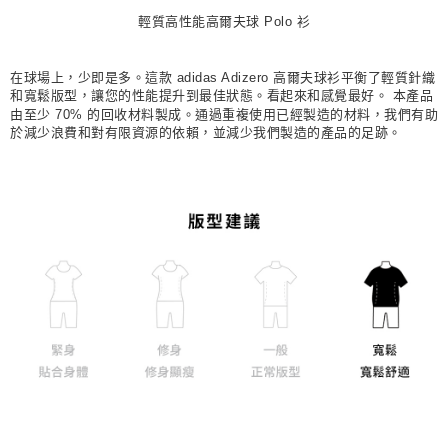
輕質高性能高爾夫球 Polo 衫
宅配
每筆NT$80，滿NT$1,500(含以上)免運費
在球場上，少即是多。這款 adidas Adizero 高爾夫球衫平衡了輕質針織
付款後門市自取
和寬鬆版型，讓您的性能提升到最佳狀態。看起來和感覺最好。 本產品
由至少 70% 的回收材料製成。通過重複使用已經製造的材料，我們有助
每筆NT$80，滿NT$1,500(含以上)免運費
於減少浪費和對有限資源的依賴，並減少我們製造的產品的足跡。