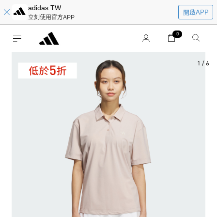
adidas TW
開啟APP
立刻使用官方APP
0
1
/
6