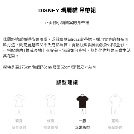
每筆NT$80，滿NT$1,500(含以上)免運費
DISNEY 瑪麗貓 吊帶裙
宅配
正面飾小貓圖案的背帶裙
每筆NT$80，滿NT$1,500(含以上)免運費
付款後門市自取
休閒舒適感邂逅街頭風尚，成就這款adidas背帶裙。採用實穿的帆布面
每筆NT$80，滿NT$1,500(含以上)免運費
料打造，既充滿趣味又不失成熟氣質。寬鬆版型與簡約設計相得益彰，
可搭配簡約T恤或長袖上衣穿著。無論如何穿搭，都能伴你舒適開啟生活
萬花筒。
模特身高176cm/胸圍78cm/腰圍62cm/穿著尺寸A/M