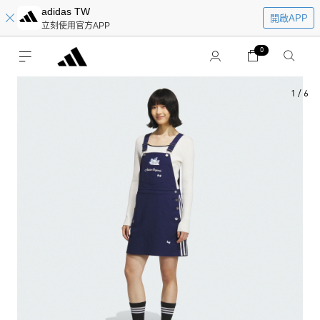
adidas TW
開啟APP
立刻使用官方APP
0
1
/
6