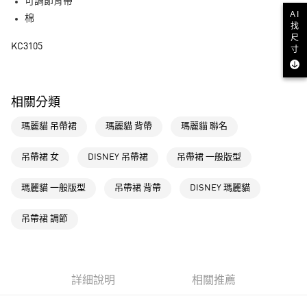
LINE Pay
可調節背帶
AI
棉
找
街口支付
尺
KC3105
寸
運送方式
全家取貨付款
相關分類
每筆NT$80，滿NT$1,500(含以上)免運費
瑪麗貓 吊帶裙
瑪麗貓 背帶
瑪麗貓 聯名
付款後全家取貨
每筆NT$80，滿NT$1,500(含以上)免運費
吊帶裙 女
DISNEY 吊帶裙
吊帶裙 一般版型
萊爾富取貨付款
瑪麗貓 一般版型
吊帶裙 背帶
DISNEY 瑪麗貓
每筆NT$80，滿NT$1,500(含以上)免運費
付款後萊爾富取貨
吊帶裙 調節
每筆NT$80，滿NT$1,500(含以上)免運費
7-11取貨付款
每筆NT$80，滿NT$1,500(含以上)免運費
詳細說明
相關推薦
付款後7-11取貨