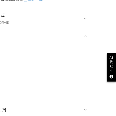
方式
00免運
款
AI
找
尺
寸
NT$1,500(含以上)免運費
(9)