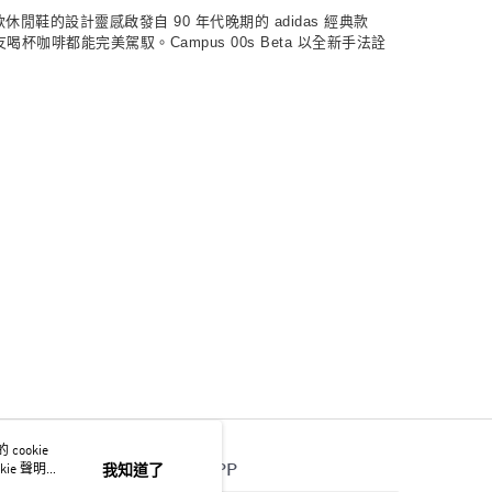
閒鞋的設計靈感啟發自 90 年代晚期的 adidas 經典款
都能完美駕馭。Campus 00s Beta 以全新手法詮
ookie
官方APP
ie 聲明使
我知道了