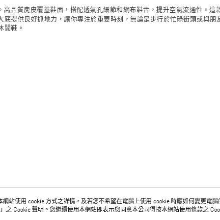
城市生活。高品質麂皮覆蓋鞋面，搭配透氣孔細節和網布鞋舌，提升空氣流通性。這款休
提供良好抓地力，讓你專注於重要時刻，無論是步行於忙碌街頭或與朋友喝杯咖啡
休閒鞋。
網站使用 cookie 方式之詳情，及若您不希望在電腦上使用 cookie 時應如何變更電腦的 c
關於我們
客服資訊
」之 Cookie 聲明。您繼續使用本網站即表示您同意本公司得按本網站使用條款之 Cook