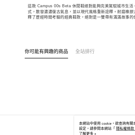
這款 Campus 00s Beta 休閒鞋絕對能夠完美駕馭
式，散發濃濃復古氣息，並以現代風格重新詮釋。耐磨橡膠大底
釋了歷經時間考驗的經典鞋款，絕對是一雙帶有滿滿故事的
你可能有興趣的商品
全站排行
本網站中使用 cookie，欲查詢有關本
設定，請參閱本網站「
隱私權條款
用 cookie。
了解更多 >