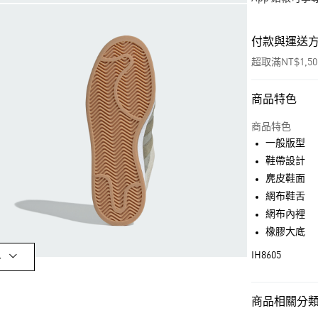
付款與運送
超取滿NT$1,5
商品特色
付款方式
信用卡一次付
商品特色
一般版型
超商取貨付款
鞋帶設計
LINE Pay
麂皮鞋面
網布鞋舌
街口支付
網布內裡
橡膠大底
運送方式
IH8605
多
全家取貨付款
每筆NT$80，滿
商品相關分類 