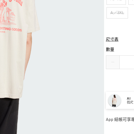
A／3XL
尺寸表
數量
AI
找尺
App 結帳可