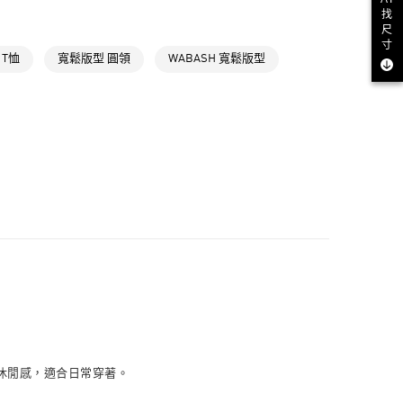
找
款
ls
Originals全部商品
尺
寸
NT$1,500(含以上)免運費
氣有禮 | APP限定滿$3800折$300
 T恤
寬鬆版型 圓領
WABASH 寬鬆版型
取貨
氣有禮 | 2件8折；3件7折
NT$1,500(含以上)免運費
NT$1,500(含以上)免運費
貨
NT$1,500(含以上)免運費
NT$1,500(含以上)免運費
取
NT$1,500(含以上)免運費
打造休閒感，適合日常穿著。