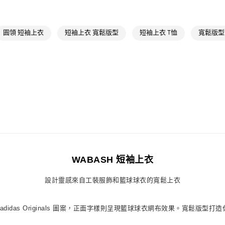
萊爾富取貨付
品牌
Origina
每筆NT$80，滿
最新活動
爸
圓領 短袖上衣
短袖上衣 寬鬆版型
短袖上衣 T恤
寬鬆版型
付款後萊爾富
最新活動
爸
每筆NT$80，滿
7-11取貨付款
每筆NT$80，滿
付款後7-11取
每筆NT$80，滿
宅配
每筆NT$80，滿
WABASH 短袖上衣
付款後門市自
設計靈感來自工裝服飾和籃球球衣的寬鬆上衣
每筆NT$80，滿
das Originals 圖案，正面字樣則呈現籃球球衣網布效果。寬鬆版型