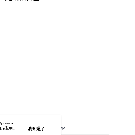
ookie
官方APP
ie 聲明使
我知道了