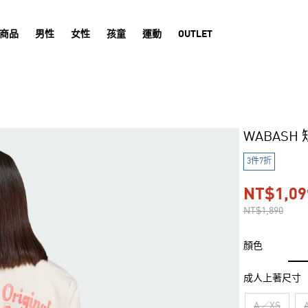
商品
男性
女性
孩童
運動
OUTLET
WABASH
3件7折
NT$1,09
NT$1,890
顏色
成人上著尺寸
A／XS