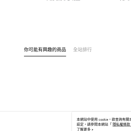
你可能有興趣的商品
全站排行
本網站中使用 cookie，欲查詢有關本
設定，請參閱本網站「
隱私權條款
用 cookie。
了解更多 >