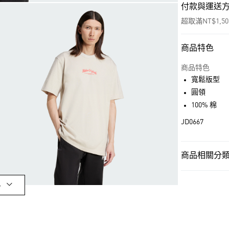
付款與運送
超取滿NT$1,5
商品特色
付款方式
信用卡一次付
商品特色
寬鬆版型
超商取貨付款
圓領
LINE Pay
100% 棉
JD0667
街口支付
商品相關分類 
運送方式
男性
男性服
全家取貨付款
多
每筆NT$80，滿
OUTLET
付款後全家取
男性
男性服
每筆NT$80，滿
品牌
Origina