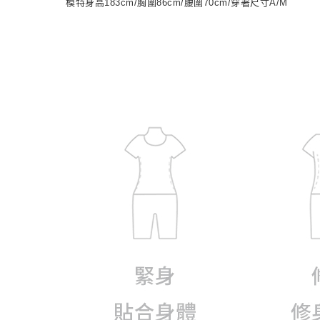
模特身高183cm/胸圍86cm/腰圍70cm/穿著尺寸A/M