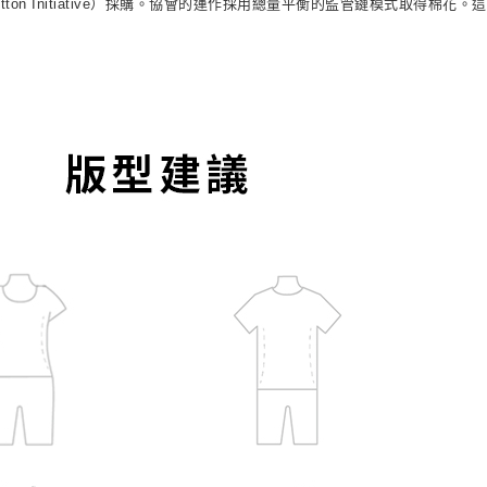
on Initiative）採購。協會的運作採用總量平衡的監管鏈模式取得棉花。這表