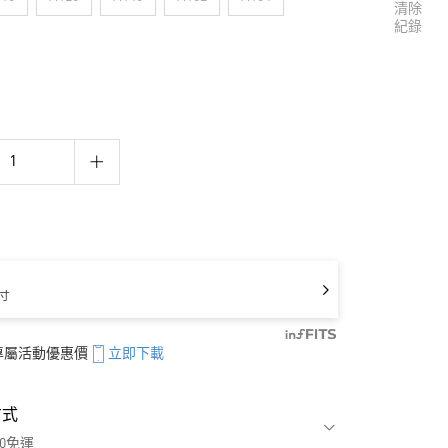
清除
紀錄
寸
享專屬活動優惠價
立即下載
方式
00免運