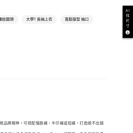
NT$1,500(含以上)免運費
戶外全部商品
AI
氣有禮 | APP限定滿$3800折$300
取貨
找
羅紋圓領
大學T 長袖上衣
寬鬆版型 袖口
NT$1,500(含以上)免運費
尺
氣有禮 | 2件8折；3件7折
寸
NT$1,500(含以上)免運費
貨
NT$1,500(含以上)免運費
NT$1,500(含以上)免運費
取
NT$1,500(含以上)免運費
誌，展現品牌精神。可搭配慢跑褲、牛仔褲或短褲，打造絕不出錯