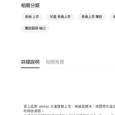
相關分類
長袖 上衣
兒童 長袖上衣
長袖上衣 羅紋
羅紋圓領 袖口
詳細說明
相關推薦
穿上這款 adidas 大童運動上衣，無論是週末、休閒時光
的時尚穿搭。