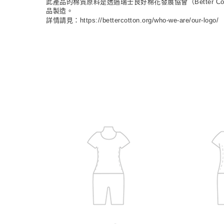
此產品的棉質原料是透過瑞士良好棉花發展協會（Better Cott
品製造。
詳情請見：https://bettercotton.org/who-we-are/our-logo/