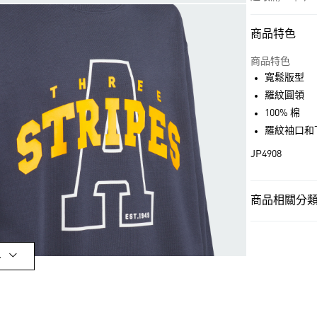
商品特色
付款方式
信用卡一次付
商品特色
寬鬆版型
超商取貨付款
羅紋圓領
LINE Pay
100% 棉
羅紋袖口和
街口支付
JP4908
運送方式
商品相關分類 
全家取貨付款
孩童
孩童服
每筆NT$80，滿
OUTLET
付款後全家取
多
孩童
孩童服
每筆NT$80，滿
運動
戶外
萊爾富取貨付