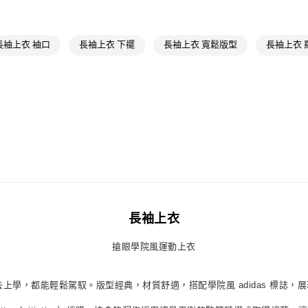
每筆NT$80，滿
運動
戶外
最新活動
爸
付款後萊爾富
長袖上衣 袖口
長袖上衣 下襬
長袖上衣 寬鬆版型
長袖上衣 
每筆NT$80，滿
最新活動
爸
7-11取貨付款
每筆NT$80，滿
付款後7-11取
每筆NT$80，滿
宅配
每筆NT$80，滿
付款後門市自
長袖上衣
每筆NT$80，滿
搶眼學院風運動上衣
或去上學，都能輕鬆駕馭。版型經典，材質舒適，搭配學院風 adidas 標