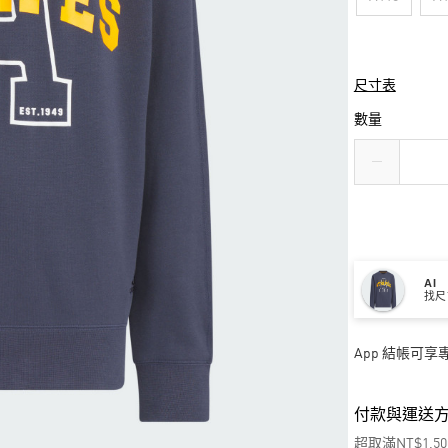
尺寸表
數量
AI
找尺
App 結帳可
付款與運送
超取滿NT$1,5