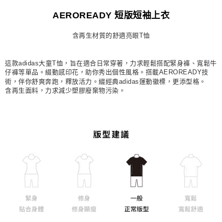
宅配
AEROREADY 短版短袖上衣
每筆NT$80，滿NT$1,500(含以上)免運費
含再生材質的舒適亮眼T恤
付款後門市自取
每筆NT$80，滿NT$1,500(含以上)免運費
這款adidas大童T恤，旨在適合日常穿著，力求輕鬆搭配緊身褲、寬鬆牛
仔褲等單品。綴動感印花，助你秀出個性風格。搭載AEROREADY技
術，伴你舒爽奔跑，釋放活力。綴經典adidas運動徽標，更添型格。
含再生面料，力求減少塑膠廢棄物污染。