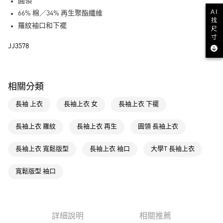
LINE Pay
圓領
AI
66% 棉／34% 再生聚酯纖維
街口支付
找
羅紋袖口和下襬
尺
寸
運送方式
JJ3578
全家取貨付款
每筆NT$80，滿NT$1,500(含以上)免運費
相關分類
付款後全家取貨
長袖 上衣
長袖上衣 女
長袖上衣 下襬
每筆NT$80，滿NT$1,500(含以上)免運費
萊爾富取貨付款
長袖上衣 羅紋
長袖上衣 再生
圓領 長袖上衣
每筆NT$80，滿NT$1,500(含以上)免運費
長袖上衣 寬鬆版型
長袖上衣 袖口
大學T 長袖上衣
付款後萊爾富取貨
每筆NT$80，滿NT$1,500(含以上)免運費
寬鬆版型 袖口
7-11取貨付款
每筆NT$80，滿NT$1,500(含以上)免運費
詳細說明
相關推薦
付款後7-11取貨