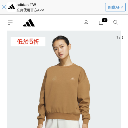
adidas TW
開啟APP
立刻使用官方APP
0
1
/
6