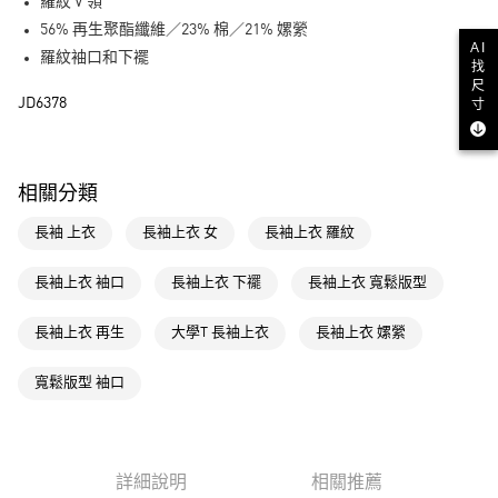
LINE Pay
羅紋 V 領
56% 再生聚酯纖維／23% 棉／21% 嫘縈
街口支付
AI
羅紋袖口和下襬
找
尺
運送方式
JD6378
寸
全家取貨付款
每筆NT$80，滿NT$1,500(含以上)免運費
相關分類
付款後全家取貨
長袖 上衣
長袖上衣 女
長袖上衣 羅紋
每筆NT$80，滿NT$1,500(含以上)免運費
萊爾富取貨付款
長袖上衣 袖口
長袖上衣 下襬
長袖上衣 寬鬆版型
每筆NT$80，滿NT$1,500(含以上)免運費
長袖上衣 再生
大學T 長袖上衣
長袖上衣 嫘縈
付款後萊爾富取貨
每筆NT$80，滿NT$1,500(含以上)免運費
寬鬆版型 袖口
7-11取貨付款
每筆NT$80，滿NT$1,500(含以上)免運費
詳細說明
相關推薦
付款後7-11取貨