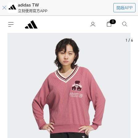
adidas TW
開啟APP
立刻使用官方APP
0
1
/
6