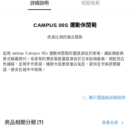
詳細說明
相關推薦
每筆NT$80，滿NT$1,500(含以上)免運費
宅配
CAMPUS 00S 運動休閒鞋
每筆NT$80，滿NT$1,500(含以上)免運費
付款後門市自取
改良比例的復古鞋款
每筆NT$80，滿NT$1,500(含以上)免運費
這款 adidas Campus 00s 運動休閒鞋的靈感源自於球場，讓街頭經典
款式稱霸現代。毛茸茸的麂皮鞋面靈感源自於日本街頭風格，搭配亮白
色縫線，呈現手作質感。橡膠大底散發復古氣息，提供全天候舒適腳
感，適合在城市中探險。
顯示電腦版詳細說明
商品相關分類 (7)
查看全部