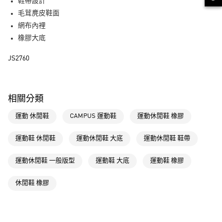
LINE Pay
鞋帶設計
毛茸麂皮鞋面
街口支付
網布內裡
橡膠大底
運送方式
JS2760
全家取貨付款
每筆NT$80，滿NT$1,500(含以上)免運費
付款後全家取貨
相關分類
每筆NT$80，滿NT$1,500(含以上)免運費
運動 休閒鞋
CAMPUS 運動鞋
運動休閒鞋 橡膠
萊爾富取貨付款
每筆NT$80，滿NT$1,500(含以上)免運費
運動鞋 休閒鞋
運動休閒鞋 大底
運動休閒鞋 鞋帶
付款後萊爾富取貨
運動休閒鞋 一般版型
運動鞋 大底
運動鞋 橡膠
每筆NT$80，滿NT$1,500(含以上)免運費
休閒鞋 橡膠
7-11取貨付款
每筆NT$80，滿NT$1,500(含以上)免運費
付款後7-11取貨