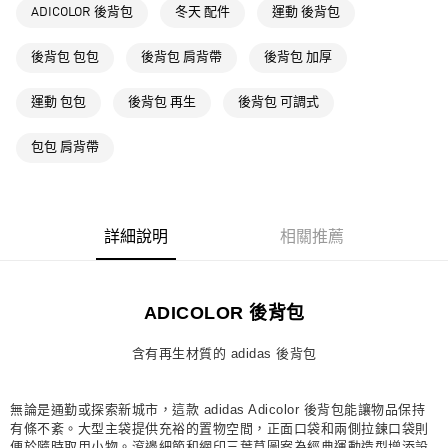
ADICOLOR 後背包
冬天 配件
運動 後背包
每筆NT$80，滿NT$1,500(含以上)免運費
萊爾富取貨付款
後背包 包包
後背包 肩背帶
後背包 加厚
每筆NT$80，滿NT$1,500(含以上)免運費
運動 包包
後背包 再生
後背包 可調式
付款後萊爾富取貨
每筆NT$80，滿NT$1,500(含以上)免運費
包包 肩背帶
7-11取貨付款
每筆NT$80，滿NT$1,500(含以上)免運費
詳細說明
相關推薦
付款後7-11取貨
每筆NT$80，滿NT$1,500(含以上)免運費
宅配
ADICOLOR 後背包
每筆NT$80，滿NT$1,500(含以上)免運費
含有再生材質的 adidas 後背包
付款後門市自取
每筆NT$80，滿NT$1,500(含以上)免運費
無論是通勤或探索新城市，這款 adidas Adicolor 後背包能讓物品保持
有條不紊。大型主袋提供充裕的置物空間，正面口袋和兩側拉鍊口袋則
便於隨時取用小物。滾邊細節和網印三葉草圖案為經典運動造型增添設