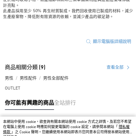
計亮點。
此產品採用至少 50% 再生材質製成。我們回收使用已製成的材料，減少
生產廢棄物、降低對有限資源的依賴，並減少產品的碳足跡。
顯示電腦版詳細說明
商品相關分類 (9)
查看全部
男性
男性配件
男性全部配件
OUTLET
你可能有興趣的商品
全站排行
本網站中使用 cookie，欲查詢有關本網站使用 cookie 方式之詳情，及若您不希望
熱門標籤
在電腦上使用 cookie 時應如何變更電腦的 cookie 設定，請參閱本網站「
隱私權
條款
」之 Cookie 聲明。您繼續使用本網站即表示您同意本公司得按本網站使用條