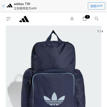
adidas TW
開啟APP
立刻使用官方APP
0
1
/
6