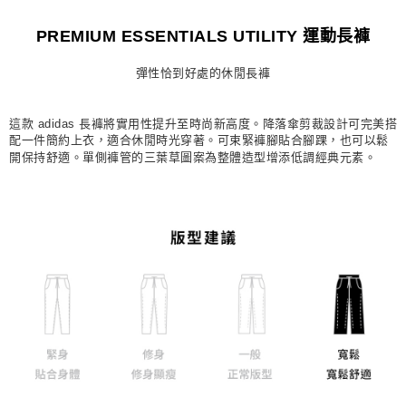
每筆NT$80，滿NT$1,500(含以上)免運費
PREMIUM ESSENTIALS UTILITY 運動長褲
宅配
彈性恰到好處的休閒長褲
每筆NT$80，滿NT$1,500(含以上)免運費
付款後門市自取
這款 adidas 長褲將實用性提升至時尚新高度。降落傘剪裁設計可完美搭
每筆NT$80，滿NT$1,500(含以上)免運費
配一件簡約上衣，適合休閒時光穿著。可束緊褲腳貼合腳踝，也可以鬆
開保持舒適。單側褲管的三葉草圖案為整體造型增添低調經典元素。