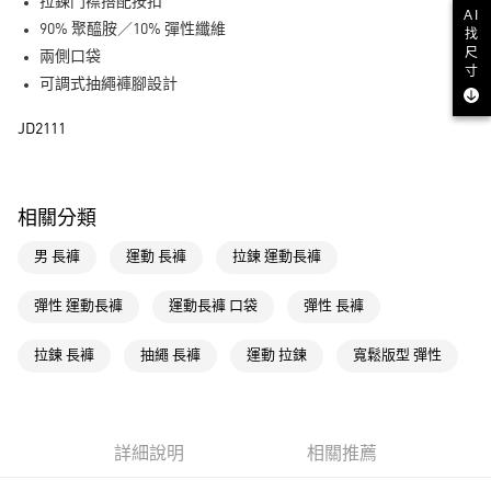
LINE Pay
拉鍊門襟搭配按扣
AI
90% 聚醯胺／10% 彈性纖維
找
街口支付
尺
兩側口袋
寸
可調式抽繩褲腳設計
運送方式
JD2111
全家取貨付款
每筆NT$80，滿NT$1,500(含以上)免運費
付款後全家取貨
相關分類
每筆NT$80，滿NT$1,500(含以上)免運費
男 長褲
運動 長褲
拉鍊 運動長褲
萊爾富取貨付款
每筆NT$80，滿NT$1,500(含以上)免運費
彈性 運動長褲
運動長褲 口袋
彈性 長褲
付款後萊爾富取貨
拉鍊 長褲
抽繩 長褲
運動 拉鍊
寬鬆版型 彈性
每筆NT$80，滿NT$1,500(含以上)免運費
7-11取貨付款
每筆NT$80，滿NT$1,500(含以上)免運費
詳細說明
相關推薦
付款後7-11取貨