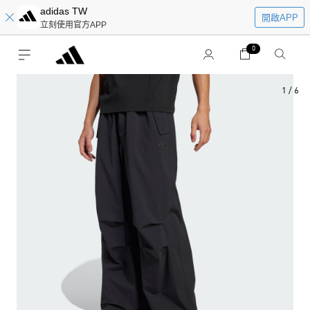
adidas TW
開啟APP
立刻使用官方APP
0
1
/
6