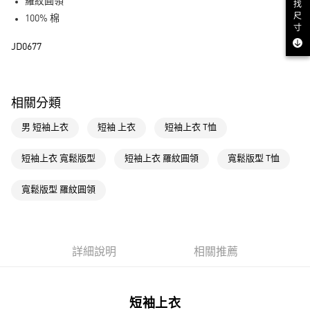
LINE Pay
羅紋圓領
找
尺
100% 棉
街口支付
寸
JD0677
運送方式
全家取貨付款
相關分類
每筆NT$80，滿NT$1,500(含以上)免運費
男 短袖上衣
短袖 上衣
短袖上衣 T恤
付款後全家取貨
每筆NT$80，滿NT$1,500(含以上)免運費
短袖上衣 寬鬆版型
短袖上衣 羅紋圓領
寬鬆版型 T恤
萊爾富取貨付款
寬鬆版型 羅紋圓領
每筆NT$80，滿NT$1,500(含以上)免運費
付款後萊爾富取貨
每筆NT$80，滿NT$1,500(含以上)免運費
詳細說明
相關推薦
7-11取貨付款
每筆NT$80，滿NT$1,500(含以上)免運費
短袖上衣
付款後7-11取貨