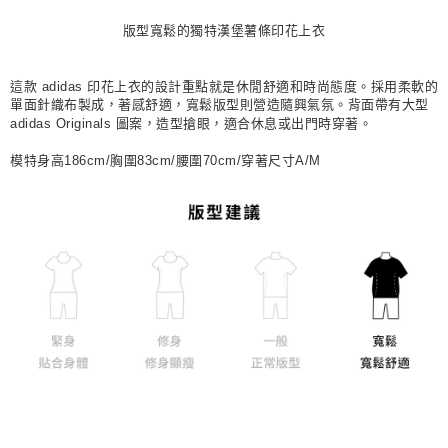
每筆NT$80，滿NT$1,500(含以上)免運費
版型寬鬆的獨特漢堡薯條印花上衣
宅配
每筆NT$80，滿NT$1,500(含以上)免運費
這款 adidas 印花上衣的設計重點就是休閒舒適和時尚態度。採用柔軟的
單面針織布製成，著感舒適，寬鬆版型則營造隨興氣氛。背面帶有大型
付款後門市自取
adidas Originals 圖案，造型搶眼，適合休息或出門時穿著。
每筆NT$80，滿NT$1,500(含以上)免運費
模特身高186cm/胸圍83cm/腰圍70cm/穿著尺寸A/M