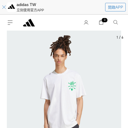
adidas TW
開啟APP
立刻使用官方APP
0
1
/
6