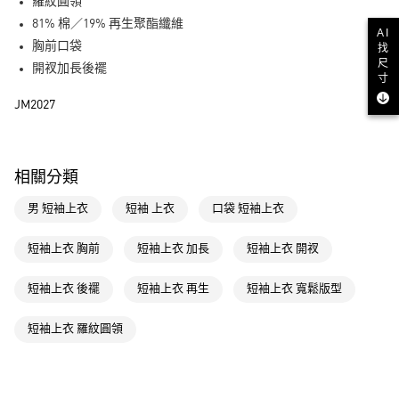
LINE Pay
羅紋圓領
81% 棉／19% 再生聚酯纖維
AI
街口支付
胸前口袋
找
尺
開衩加長後襬
寸
運送方式
JM2027
全家取貨付款
每筆NT$80，滿NT$1,500(含以上)免運費
付款後全家取貨
相關分類
每筆NT$80，滿NT$1,500(含以上)免運費
男 短袖上衣
短袖 上衣
口袋 短袖上衣
萊爾富取貨付款
每筆NT$80，滿NT$1,500(含以上)免運費
短袖上衣 胸前
短袖上衣 加長
短袖上衣 開衩
付款後萊爾富取貨
短袖上衣 後襬
短袖上衣 再生
短袖上衣 寬鬆版型
每筆NT$80，滿NT$1,500(含以上)免運費
短袖上衣 羅紋圓領
7-11取貨付款
每筆NT$80，滿NT$1,500(含以上)免運費
付款後7-11取貨