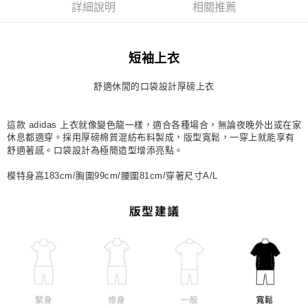
詳細說明
相關推薦
每筆NT$80，滿NT$1,500(含以上)免運費
宅配
短袖上衣
每筆NT$80，滿NT$1,500(含以上)免運費
付款後門市自取
舒適休閒的口袋設計厚磅上衣
每筆NT$80，滿NT$1,500(含以上)免運費
這款 adidas 上衣就像變色龍一樣，適合各種場合，無論夜晚外出或在家
休息都適穿。採用厚磅棉質混紡布料製成，版型寬鬆，一穿上就能享有
舒適著感。口袋設計為極簡造型增添亮點。
模特身高183cm/胸圍99cm/腰圍81cm/穿著尺寸A/L