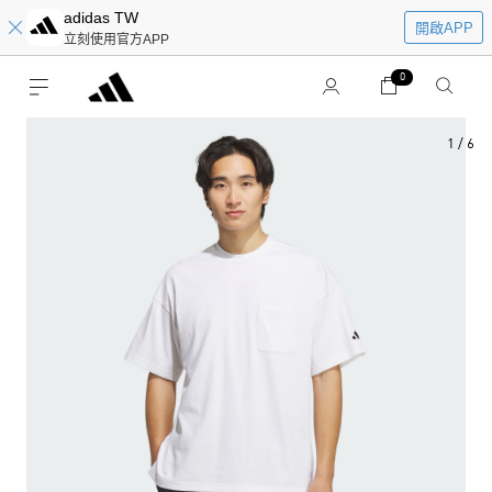
adidas TW
開啟APP
立刻使用官方APP
0
1
/
6