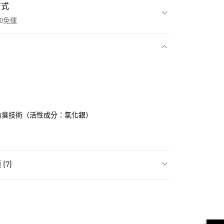
方式
00免運
款
ene 防臭技術（活性成分：氯化銀）
(7)
飾
男性全部服飾
NT$1,500(含以上)免運費
貨
飾
男性短袖
NT$1,500(含以上)免運費