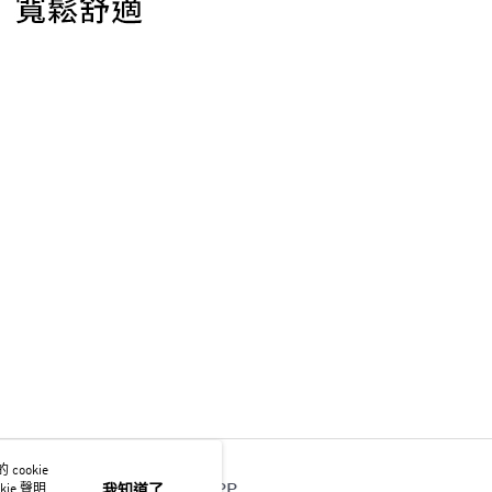
ookie
官方APP
ie 聲明使
我知道了