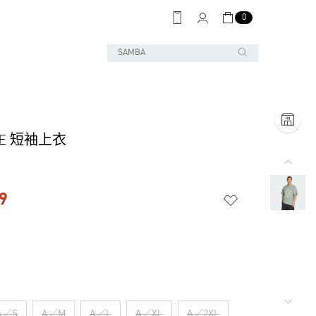
0
NE 短袖上衣
9
A／S
A／M
A／L
A／XL
A／2XL