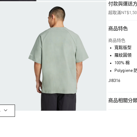
付款與運送
超取滿NT$1,5
商品特色
付款方式
信用卡一次付
商品特色
寬鬆版型
超商取貨付款
羅紋圓領
LINE Pay
100% 棉
Polygi
街口支付
JI8316
運送方式
商品相關分類 
全家取貨付款
多
男性
男性服
每筆NT$80，滿
OUTLET
付款後全家取
男性
男性服
每筆NT$80，滿