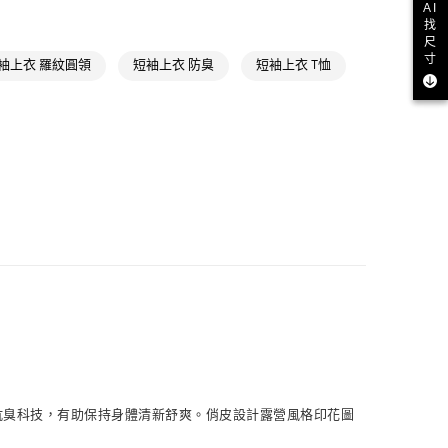
AI
戶外服飾
款
找
尺
NT$1,500(含以上)免運費
戶外全部商品
寸
袖上衣 羅紋圓領
短袖上衣 防臭
短袖上衣 T恤
氣有禮 | APP限定滿$3800折$300
取貨
NT$1,500(含以上)免運費
氣有禮 | 2件8折；3件7折
NT$1,500(含以上)免運費
貨
NT$1,500(含以上)免運費
NT$1,500(含以上)免運費
取
NT$1,500(含以上)免運費
ne 抗臭科技，有助保持身體清新舒爽。俏皮設計露營風格印花圖