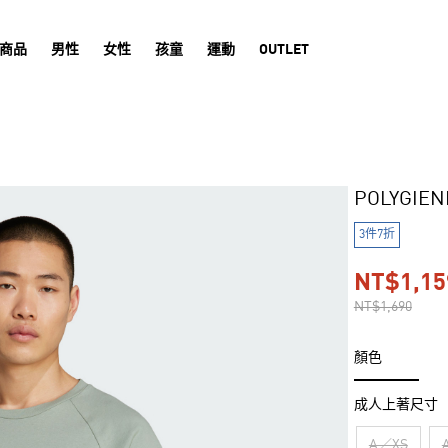
商品
男性
女性
孩童
運動
OUTLET
POLYGIE
3件7折
NT$1,15
NT$1,690
顏色
成人上著尺寸
A／XS