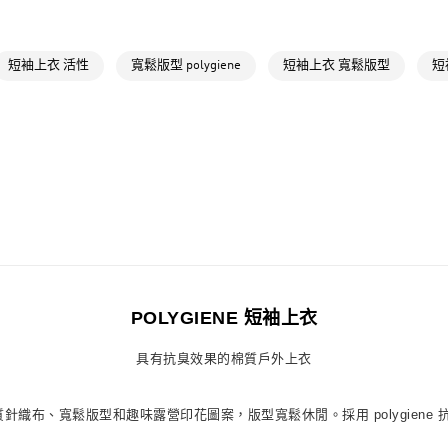
運動
戶外
萊爾富取貨付
每筆NT$80，滿
運動
戶外
短袖上衣 活性
寬鬆版型 polygiene
短袖上衣 寬鬆版型
短
最新活動
爸
付款後萊爾富
每筆NT$80，滿
最新活動
爸
7-11取貨付款
每筆NT$80，滿
付款後7-11取
每筆NT$80，滿
宅配
每筆NT$80，滿
POLYGIENE 短袖上衣
付款後門市自
具有抗臭效果的棉質戶外上衣
每筆NT$80，滿
棉質針織布、寬鬆版型和趣味露營印花圖案，版型寬鬆休閒。採用 polygie