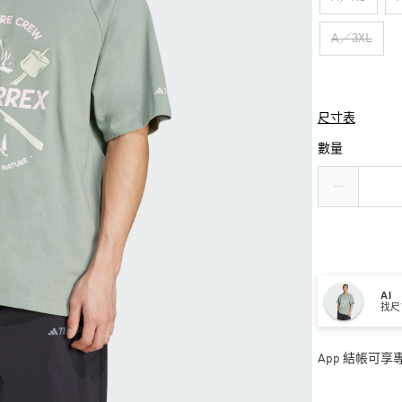
A／3XL
尺寸表
數量
AI
找尺
App 結帳可