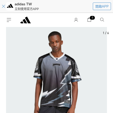
adidas TW
開啟APP
立刻使用官方APP
0
1
/
6