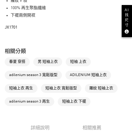
LINE Pay
羅紋 V 領
100% 再生聚酯纖維
AI
街口支付
找
下襬兩側開衩
尺
寸
運送方式
JX1701
全家取貨付款
每筆NT$80，滿NT$1,500(含以上)免運費
相關分類
付款後全家取貨
春夏 穿搭
男 短袖上衣
短袖 上衣
每筆NT$80，滿NT$1,500(含以上)免運費
萊爾富取貨付款
adilenium season 3 寬鬆版型
ADILENIUM 短袖上衣
每筆NT$80，滿NT$1,500(含以上)免運費
短袖上衣 再生
短袖上衣 寬鬆版型
羅紋 短袖上衣
付款後萊爾富取貨
每筆NT$80，滿NT$1,500(含以上)免運費
adilenium season 3 再生
短袖上衣 下襬
7-11取貨付款
每筆NT$80，滿NT$1,500(含以上)免運費
詳細說明
相關推薦
付款後7-11取貨