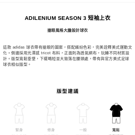
每筆NT$80，滿NT$1,500(含以上)免運費
ADILENIUM SEASON 3 短袖上衣
宅配
每筆NT$80，滿NT$1,500(含以上)免運費
搶眼風格大膽設計球衣
付款後門市自取
每筆NT$80，滿NT$1,500(含以上)免運費
這款 adidas 球衣帶有搶眼的圖案，搭配繽紛色彩，完美詮釋美式運動文
化。側邊採用光澤感 tricot 布料，正面則為透氣網布，玩轉不同材質設
計。版型寬鬆垂墜，下襬略短並大致落在腰頭處，帶有與官方美式足球
球衣相似版型。