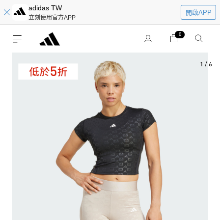
adidas TW
開啟APP
立刻使用官方APP
0
1
/
6