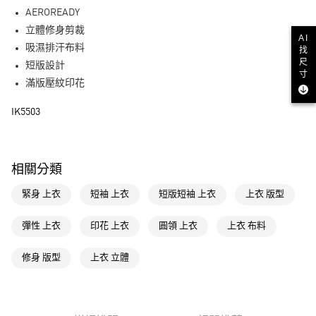
街口支付
AEROREADY
立體修身剪裁
AI
運送方式
吸濕排汗布料
找
全家取貨付款
尺
短版設計
寸
每筆NT$80，滿NT$1,500(含以上)免運費
滿版壓紋印花
付款後全家取貨
IK5503
每筆NT$80，滿NT$1,500(含以上)免運費
萊爾富取貨付款
相關分類
每筆NT$80，滿NT$1,500(含以上)免運費
緊身 上衣
短袖 上衣
短版短袖 上衣
上衣 版型
付款後萊爾富取貨
每筆NT$80，滿NT$1,500(含以上)免運費
彈性 上衣
印花 上衣
圓領 上衣
上衣 布料
7-11取貨付款
修身 版型
上衣 立體
每筆NT$80，滿NT$1,500(含以上)免運費
付款後7-11取貨
每筆NT$80，滿NT$1,500(含以上)免運費