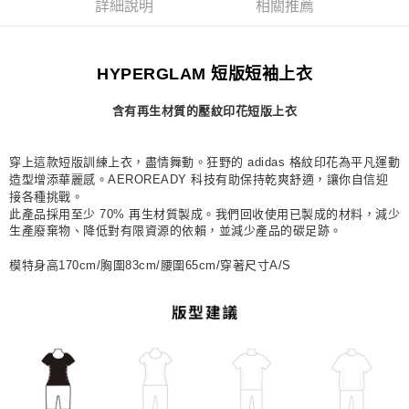
詳細說明
相關推薦
宅配
每筆NT$80，滿NT$1,500(含以上)免運費
HYPERGLAM 短版短袖上衣
付款後門市自取
每筆NT$80，滿NT$1,500(含以上)免運費
含有再生材質的壓紋印花短版上衣
穿上這款短版訓練上衣，盡情舞動。狂野的 adidas 格紋印花為平凡運動
造型增添華麗感。AEROREADY 科技有助保持乾爽舒適，讓你自信迎
接各種挑戰。
此產品採用至少 70% 再生材質製成。我們回收使用已製成的材料，減少
生產廢棄物、降低對有限資源的依賴，並減少產品的碳足跡。
模特身高170cm/胸圍83cm/腰圍65cm/穿著尺寸A/S