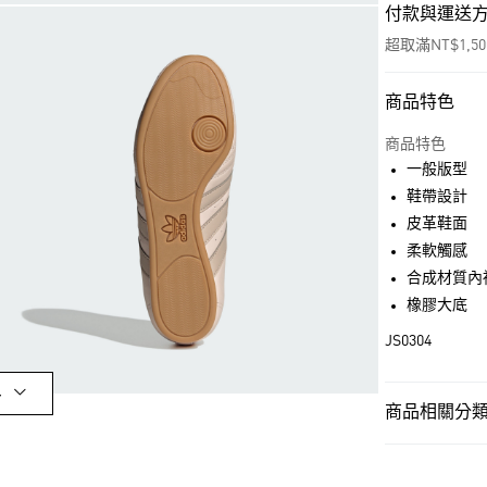
付款與運送
超取滿NT$1,5
商品特色
付款方式
信用卡一次付
商品特色
一般版型
超商取貨付款
鞋帶設計
LINE Pay
皮革鞋面
柔軟觸感
街口支付
合成材質內
橡膠大底
運送方式
JS0304
全家取貨付款
多
每筆NT$80，滿
商品相關分類 
付款後全家取
女性
女性鞋
每筆NT$80，滿