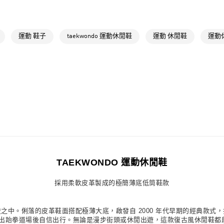
OUTLET
萊爾富取貨付
女性
女性鞋
每筆NT$80，滿
品牌
Origina
運動 鞋子
taekwondo 運動休閒鞋
運動 休閒鞋
運動
付款後萊爾富
品牌
Origina
每筆NT$80，滿
最新活動
限
7-11取貨付款
最新活動
爸
每筆NT$80，滿
最新活動
爸
付款後7-11取
每筆NT$80，滿
宅配
每筆NT$80，滿
TAEKWONDO 運動休閒鞋
付款後門市自
採用柔軟皮革製成的極簡薄底低筒鞋款
每筆NT$80，滿
遠流長的歷史之中。俐落的皮革鞋面搭配極薄大底，啟發自 2000 年代早期的經典
牌標誌，讓你走出跆拳道場後自信出行。無論是漫步街頭或休閒出遊，這款復古風休閒