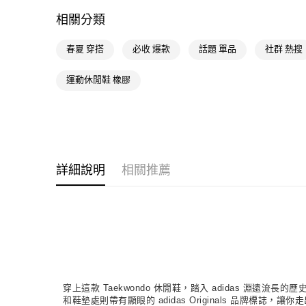
相關分類
春夏 穿搭
必收 爆款
話題 單品
社群 熱搜
運動休閒鞋 橡膠
詳細說明
相關推薦
穿上這款 Taekwondo 休閒鞋，踏入 adidas 淵
和鞋墊處則帶有顯眼的 adidas Originals 品