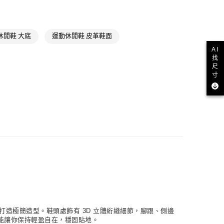
款
類
女性Originals
NT$1,500(含以上)免運費
ls
Originals鞋類
休閒鞋 大底
運動休閒鞋 皮革鞋面
取貨
AI
ls
Originals全部商品
NT$1,500(含以上)免運費
找
尺
時加碼 | 單一特價
單一特價
寸
氣有禮 | APP限定滿$3800折$300
NT$1,500(含以上)免運費
氣有禮 | 2件8折；3件7折
貨
NT$1,500(含以上)免運費
NT$1,500(含以上)免運費
取
NT$1,500(含以上)免運費
款式，打造極簡造型。鞋頭處飾有 3D 立體絎縫細節，腳跟、側邊
鞋都能讓你保持輕盈自在，穩固貼地。