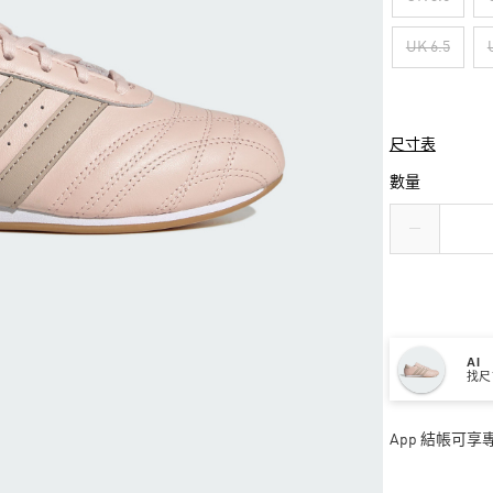
UK 6.5
尺寸表
數量
AI
找尺
App 結帳可