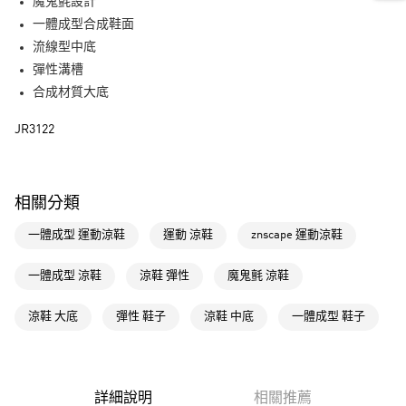
LINE Pay
魔鬼氈設計
一體成型合成鞋面
街口支付
流線型中底
彈性溝槽
運送方式
合成材質大底
全家取貨付款
JR3122
每筆NT$80，滿NT$1,500(含以上)免運費
付款後全家取貨
每筆NT$80，滿NT$1,500(含以上)免運費
相關分類
萊爾富取貨付款
一體成型 運動涼鞋
運動 涼鞋
znscape 運動涼鞋
每筆NT$80，滿NT$1,500(含以上)免運費
一體成型 涼鞋
涼鞋 彈性
魔鬼氈 涼鞋
付款後萊爾富取貨
每筆NT$80，滿NT$1,500(含以上)免運費
涼鞋 大底
彈性 鞋子
涼鞋 中底
一體成型 鞋子
7-11取貨付款
每筆NT$80，滿NT$1,500(含以上)免運費
詳細說明
相關推薦
付款後7-11取貨