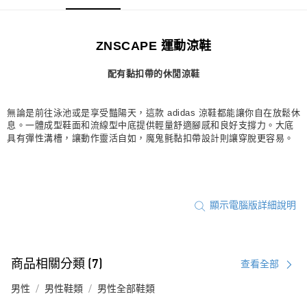
每筆NT$80，滿NT$1,500(含以上)免運費
宅配
ZNSCAPE 運動涼鞋
每筆NT$80，滿NT$1,500(含以上)免運費
配有黏扣帶的休閒涼鞋
付款後門市自取
每筆NT$80，滿NT$1,500(含以上)免運費
無論是前往泳池或是享受豔陽天，這款 adidas 涼鞋都能讓你自在放鬆休
息。一體成型鞋面和流線型中底提供輕量舒適腳感和良好支撐力。大底
具有彈性溝槽，讓動作靈活自如，魔鬼氈黏扣帶設計則讓穿脫更容易。
顯示電腦版詳細說明
商品相關分類 (7)
查看全部
男性
男性鞋類
男性全部鞋類