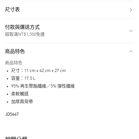
尺寸表
付款與運送方式
超取滿NT$1,500免運
付款方式
商品特色
信用卡一次付款
商品特色
超商取貨付款
尺寸：11 cm x 42 cm x 27 cm
LINE Pay
容量：17.5 L
95% 再生聚酯纖維／5% 彈性纖維
街口支付
柔軟觸感
加厚肩背帶
運送方式
JD5447
全家取貨付款
每筆NT$80，滿NT$1,500(含以上)免運費
付款後全家取貨