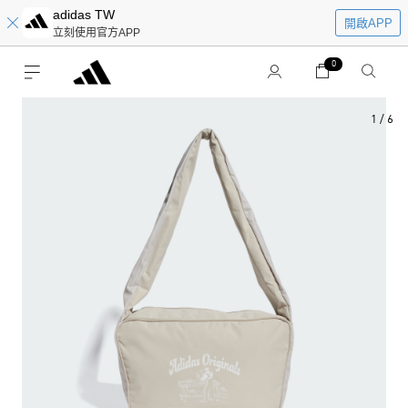
adidas TW
開啟APP
立刻使用官方APP
0
1
/
6