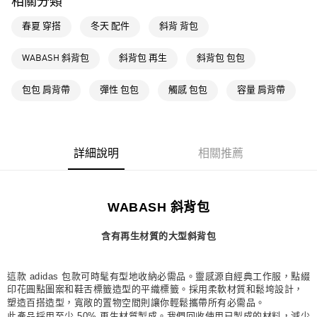
相關分類
每筆NT$80，滿NT$1,500(含以上)免運費
春夏 穿搭
冬天 配件
斜背 背包
萊爾富取貨付款
每筆NT$80，滿NT$1,500(含以上)免運費
WABASH 斜背包
斜背包 再生
斜背包 包包
付款後萊爾富取貨
包包 肩背帶
彈性 包包
觸感 包包
容量 肩背帶
每筆NT$80，滿NT$1,500(含以上)免運費
7-11取貨付款
每筆NT$80，滿NT$1,500(含以上)免運費
詳細說明
相關推薦
付款後7-11取貨
每筆NT$80，滿NT$1,500(含以上)免運費
WABASH 斜背包
宅配
含有再生材質的大型斜背包
每筆NT$80，滿NT$1,500(含以上)免運費
付款後門市自取
這款 adidas 包款可時髦有型地收納必需品。靈感源自經典工作服，點綴
每筆NT$80，滿NT$1,500(含以上)免運費
印花圓點圖案和鞋舌標籤造型的平織標籤。採用柔軟材質和鬆垮設計，
塑造百搭造型，寬敞的置物空間則讓你輕鬆攜帶所有必需品。
此產品採用至少 50% 再生材質製成。我們回收使用已製成的材料，減少