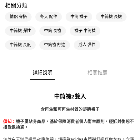
相關分類
萊爾富取貨付款
每筆NT$80，滿NT$1,500(含以上)免運費
情侶 穿搭
冬天 配件
中筒 襪子
中筒襪 長襪
付款後萊爾富取貨
中筒襪 彈性
中筒 長襪
襪子 中筒襪
每筆NT$80，滿NT$1,500(含以上)免運費
中筒襪 長度
中筒襪 舒適
成人 彈性
7-11取貨付款
每筆NT$80，滿NT$1,500(含以上)免運費
付款後7-11取貨
詳細說明
相關推薦
每筆NT$80，滿NT$1,500(含以上)免運費
宅配
每筆NT$80，滿NT$1,500(含以上)免運費
中筒襪2雙入
付款後門市自取
含再生和可再生材質的舒適襪子
每筆NT$80，滿NT$1,500(含以上)免運費
須知：
襪子屬貼身商品，基於保障消費者個人衛生原則，經拆封後恕不
接受退換貨。
無論白天辦公還是夜晚休憩，讓這款adidas中筒襪舒適伴你左右。含羅