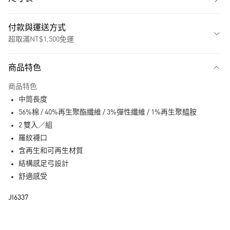
付款與運送方式
超取滿NT$1,500免運
付款方式
商品特色
信用卡一次付款
商品特色
超商取貨付款
中筒長度
LINE Pay
56%棉 / 40%再生聚酯纖維 / 3%彈性纖維 / 1%再生聚醯胺
2 雙入／組
街口支付
羅紋襪口
含再生和可再生材質
運送方式
結構感足弓設計
全家取貨付款
舒適感受
每筆NT$80，滿NT$1,500(含以上)免運費
JI6337
付款後全家取貨
每筆NT$80，滿NT$1,500(含以上)免運費