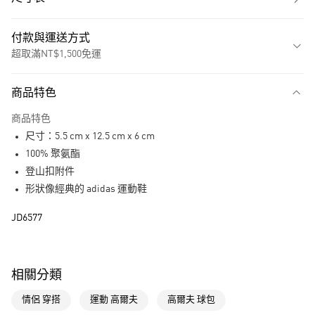
付款與運送方式
超取滿NT$1,500免運
付款方式
商品特色
信用卡一次付款
商品特色
超商取貨付款
尺寸：5.5 cm x 12.5 cm x 6 cm
LINE Pay
100% 聚氨酯
登山扣附件
街口支付
形狀像經典的 adidas 運動鞋
運送方式
JD6577
全家取貨付款
每筆NT$80，滿NT$1,500(含以上)免運費
相關分類
付款後全家取貨
情侶 穿搭
運動 高爾夫
高爾夫 球包
每筆NT$80，滿NT$1,500(含以上)免運費