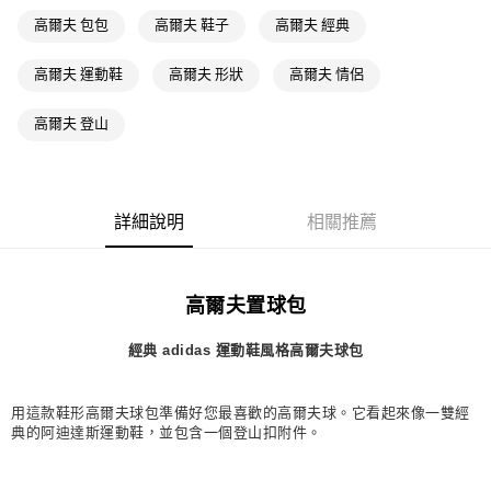
萊爾富取貨付款
高爾夫 包包
高爾夫 鞋子
高爾夫 經典
每筆NT$80，滿NT$1,500(含以上)免運費
高爾夫 運動鞋
高爾夫 形狀
高爾夫 情侶
付款後萊爾富取貨
每筆NT$80，滿NT$1,500(含以上)免運費
高爾夫 登山
7-11取貨付款
每筆NT$80，滿NT$1,500(含以上)免運費
詳細說明
相關推薦
付款後7-11取貨
每筆NT$80，滿NT$1,500(含以上)免運費
宅配
高爾夫置球包
每筆NT$80，滿NT$1,500(含以上)免運費
經典 adidas 運動鞋風格高爾夫球包
付款後門市自取
每筆NT$80，滿NT$1,500(含以上)免運費
用這款鞋形高爾夫球包準備好您最喜歡的高爾夫球。它看起來像一雙經
典的阿迪達斯運動鞋，並包含一個登山扣附件。