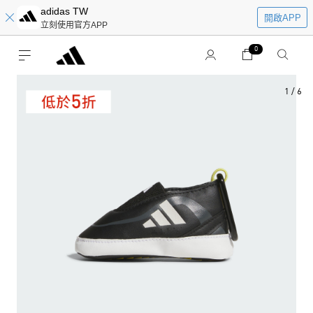
adidas TW
開啟APP
立刻使用官方APP
0
1
/
6