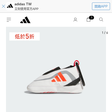
adidas TW
開啟APP
立刻使用官方APP
0
1
/
6