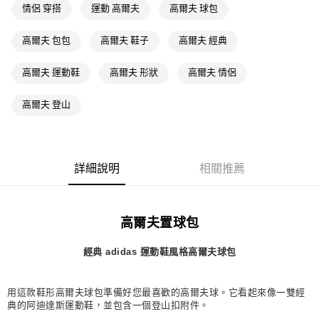
情侶 穿搭
運動 高爾夫
高爾夫 球包
每筆NT$80，滿NT$1,500(含以上)免運費
萊爾富取貨付款
高爾夫 包包
高爾夫 鞋子
高爾夫 經典
每筆NT$80，滿NT$1,500(含以上)免運費
高爾夫 運動鞋
高爾夫 形狀
高爾夫 情侶
付款後萊爾富取貨
每筆NT$80，滿NT$1,500(含以上)免運費
高爾夫 登山
7-11取貨付款
每筆NT$80，滿NT$1,500(含以上)免運費
詳細說明
相關推薦
付款後7-11取貨
每筆NT$80，滿NT$1,500(含以上)免運費
宅配
高爾夫置球包
每筆NT$80，滿NT$1,500(含以上)免運費
經典 adidas 運動鞋風格高爾夫球包
付款後門市自取
每筆NT$80，滿NT$1,500(含以上)免運費
用這款鞋形高爾夫球包準備好您最喜歡的高爾夫球。它看起來像一雙經
典的阿迪達斯運動鞋，並包含一個登山扣附件。