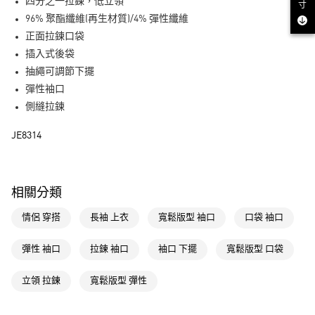
LINE Pay
四分之一拉鍊，低立領
寸
96% 聚酯纖維(再生材質)/4% 彈性纖維
街口支付
正面拉鍊口袋
插入式後袋
運送方式
抽繩可調節下擺
全家取貨付款
彈性袖口
每筆NT$80，滿NT$1,500(含以上)免運費
側縫拉鍊
付款後全家取貨
JE8314
每筆NT$80，滿NT$1,500(含以上)免運費
萊爾富取貨付款
相關分類
每筆NT$80，滿NT$1,500(含以上)免運費
情侶 穿搭
長袖 上衣
寬鬆版型 袖口
口袋 袖口
付款後萊爾富取貨
每筆NT$80，滿NT$1,500(含以上)免運費
彈性 袖口
拉鍊 袖口
袖口 下擺
寬鬆版型 口袋
7-11取貨付款
立領 拉鍊
寬鬆版型 彈性
每筆NT$80，滿NT$1,500(含以上)免運費
付款後7-11取貨