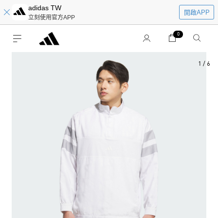
adidas TW
開啟APP
立刻使用官方APP
0
1
/
6