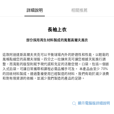
每筆NT$80，滿NT$1,500(含以上)免運費
詳細說明
相關推薦
宅配
每筆NT$80，滿NT$1,500(含以上)免運費
長袖上衣
付款後門市自取
每筆NT$80，滿NT$1,500(含以上)免運費
部分採用再生材料製成的寬鬆高爾夫風衣
這款阿迪達斯高爾夫夾克可以平衡球場內外的舒適性和性能，以輕鬆的
風格點綴您的高爾夫球服。四分之一拉鍊夾克可讓您根據天氣進行調
整，而寬鬆的版型則賦予現代感和充足的活動空間。口袋，包括一個嵌
入式后袋，可讓日常攜帶和課程必需品觸手可及。 本產品由至少 70%
的回收材料製成。通過重複使用已經製造的材料，我們有助於減少浪費
和對有限資源的依賴，並減少我們製造的產品的足跡。
顯示電腦版詳細說明