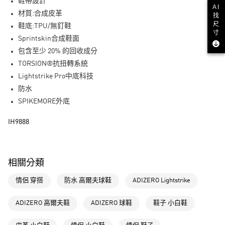
LINE Pay
鞋帶設計
AI
材質:合成皮革
找
街口支付
尺
鞋底:TPU/無釘鞋
寸
Sprintskin合成鞋面
運送方式
包含至少 20% 的回收成分
全家取貨付款
TORSION®抗扭轉系統
每筆NT$80，滿NT$1,500(含以上)免運費
Lightstrike Pro中底科技
防水
付款後全家取貨
SPIKEMORE外底
每筆NT$80，滿NT$1,500(含以上)免運費
IH9888
萊爾富取貨付款
每筆NT$80，滿NT$1,500(含以上)免運費
付款後萊爾富取貨
相關分類
每筆NT$80，滿NT$1,500(含以上)免運費
情侶 穿搭
防水 高爾夫球鞋
ADIZERO Lightstrike
7-11取貨付款
每筆NT$80，滿NT$1,500(含以上)免運費
ADIZERO 高爾夫鞋
ADIZERO 球鞋
鞋子 小白鞋
付款後7-11取貨