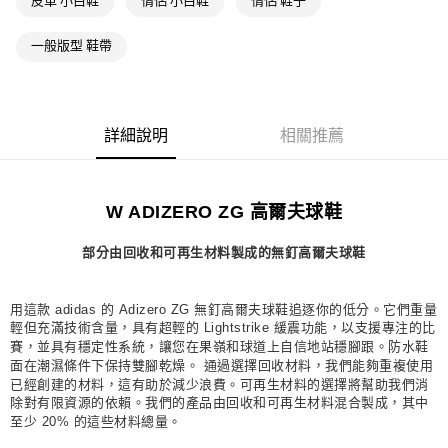
皮革 小白鞋
情侶 小白鞋
情侶 鞋子
每筆NT$80，滿NT$1,500(含以上)免運費
一般版型 鞋帶
宅配
每筆NT$80，滿NT$1,500(含以上)免運費
付款後門市自取
詳細說明
相關推薦
每筆NT$80，滿NT$1,500(含以上)免運費
W ADIZERO ZG 高爾夫球鞋
部分由回收和可再生材料製成的無釘高爾夫球鞋
用這款 adidas 的 Adizero ZG 無釘高爾夫球鞋追逐你的低分。它們重量
輕但充滿技術含量，具有超輕的 Lightstrike 緩震功能，以支援專注的比
賽，並具有穩定性系統，讓您在果嶺和球道上自信地站穩腳跟。防水鞋
面在潮濕條件下保持雙腳乾燥。 通過選擇回收材料，我們能夠重複使用
已經創建的材料，這有助於減少浪費。可再生材料的選擇將幫助我們消
除對有限資源的依賴。我們的產品由回收和可再生材料混合製成，其中
至少 20% 的這些材料總量。