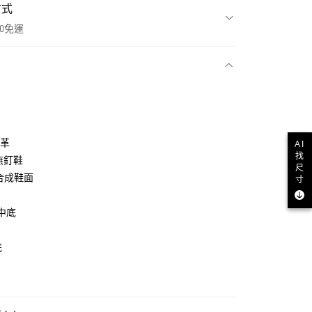
方式
00免運
款
皮革
AI
找
無釘鞋
尺
in合成鞋面
寸
 中底
底
NT$1,500(含以上)免運費
貨
NT$1,500(含以上)免運費