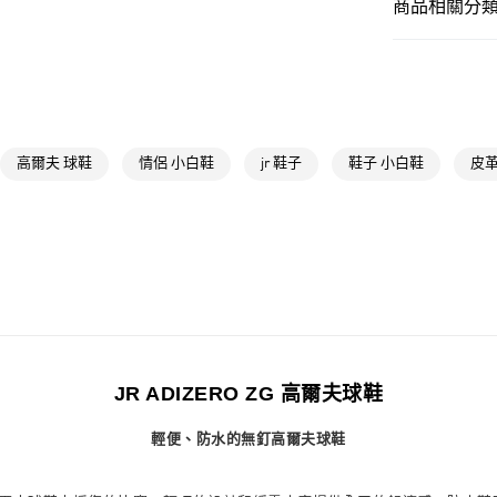
商品相關分類 
萊爾富取貨付
孩童
孩童鞋
每筆NT$80，滿
OUTLET
付款後萊爾富
孩童
孩童鞋
每筆NT$80，滿
運動
高爾夫
高爾夫 球鞋
情侶 小白鞋
jr 鞋子
鞋子 小白鞋
皮革
7-11取貨付款
最新活動
爸
每筆NT$80，滿
最新活動
爸
付款後7-11取
運動
高爾夫
每筆NT$80，滿
宅配
每筆NT$80，滿
付款後門市自
JR ADIZERO ZG 高爾夫球鞋
每筆NT$80，滿
輕便、防水的無釘高爾夫球鞋