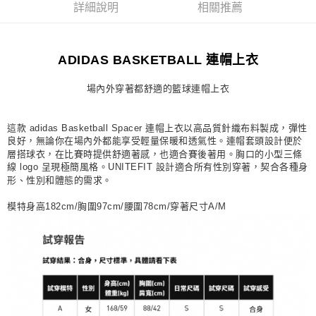
詳細說明
相關推薦
每筆NT$80，滿NT$1,500(含以上)免運費
宅配
ADIDAS BASKETBALL 連帽上衣
每筆NT$80，滿NT$1,500(含以上)免運費
付款後門市自取
場內外穿著都舒適的籃球連帽上衣
每筆NT$80，滿NT$1,500(含以上)免運費
這款 adidas Basketball Spacer 連帽上衣以高品質針織布料製成，彈性
良好，無論你在場內外都能享受輕量保暖和透氣性。連帽套頭設計便於
層搭球衣，在比賽時提供舒適著感，也適合賽後著用。胸口的小型三條
線 logo 呈現極簡風格。UNITEFIT 設計適合所有性別穿著，契合各種身
形、性別和體態的需求。
模特身高182cm/胸圍97cm/腰圍78cm/穿著尺寸A/M