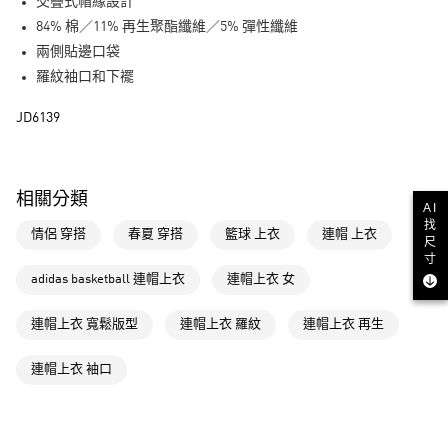
LINE Pay
交疊式帽緣設計
84% 棉／11% 再生聚酯纖維／5% 彈性纖維
街口支付
兩側貼邊口袋
羅紋袖口和下襬
運送方式
JD6139
全家取貨付款
每筆NT$80，滿NT$1,500(含以上)免運費
付款後全家取貨
相關分類
AI
每筆NT$80，滿NT$1,500(含以上)免運費
找
情侶 穿搭
春夏 穿搭
籃球 上衣
連帽 上衣
尺
萊爾富取貨付款
寸
每筆NT$80，滿NT$1,500(含以上)免運費
adidas basketball 連帽上衣
連帽上衣 女
付款後萊爾富取貨
連帽上衣 寬鬆版型
連帽上衣 羅紋
連帽上衣 再生
每筆NT$80，滿NT$1,500(含以上)免運費
連帽上衣 袖口
7-11取貨付款
每筆NT$80，滿NT$1,500(含以上)免運費
付款後7-11取貨