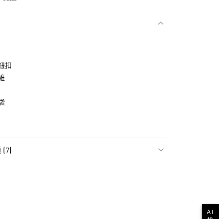
款
鈕扣
維
袋
(7)
NT$1,500(含以上)免運費
飾
女性全部服飾
貨
NT$1,500(含以上)免運費
飾
女性長褲
款
AI
ls
Originals服飾