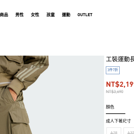
商品
男性
女性
孩童
運動
OUTLET
工裝運動
3件7折
NT$2,19
NT$3,690
顏色
成人下著尺寸
A28
A3