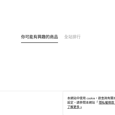
你可能有興趣的商品
全站排行
本網站中使用 cookie，欲查詢有關本
設定，請參閱本網站「
隱私權條款
用 cookie。
了解更多 >