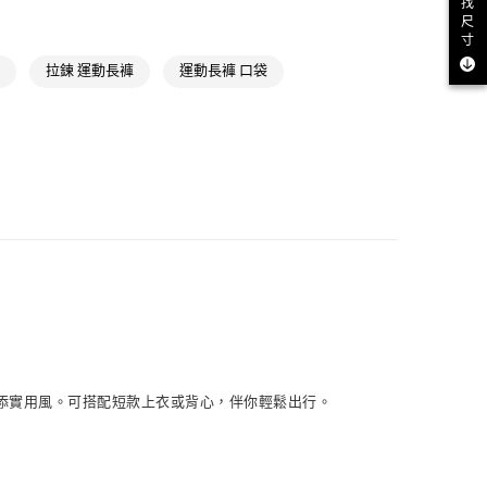
找
NT$1,500(含以上)免運費
尺
ls
Originals全部商品
寸
取貨
氣有禮 | APP限定滿$3800折$300
拉鍊 運動長褲
運動長褲 口袋
NT$1,500(含以上)免運費
氣有禮 | 2件8折；3件7折
NT$1,500(含以上)免運費
貨
NT$1,500(含以上)免運費
NT$1,500(含以上)免運費
取
NT$1,500(含以上)免運費
更添實用風。可搭配短款上衣或背心，伴你輕鬆出行。