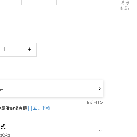
清除
紀錄
寸
享專屬活動優惠價
立即下載
方式
00免運