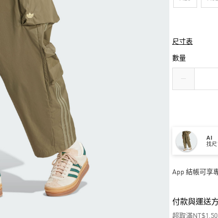
尺寸表
數量
AI
找尺
App 結帳可
付款與運送
超取滿NT$1,5