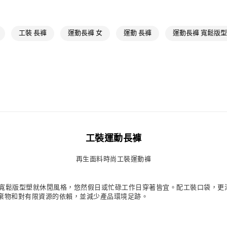
每筆NT$80，滿
品牌
Origina
付款後萊爾富
最新活動
爸
工裝 長褲
運動長褲 女
運動 長褲
運動長褲 寬鬆版型
每筆NT$80，滿
最新活動
爸
7-11取貨付款
每筆NT$80，滿
付款後7-11取
每筆NT$80，滿
宅配
每筆NT$80，滿
工裝運動長褲
付款後門市自
再生面料時尚工裝運動褲
每筆NT$80，滿
褲，以寬鬆版型塑就休閒風格，悠然假日或忙碌工作日穿著皆宜。配工裝口袋，
棄物和對有限資源的依賴，並減少產品環境足跡。