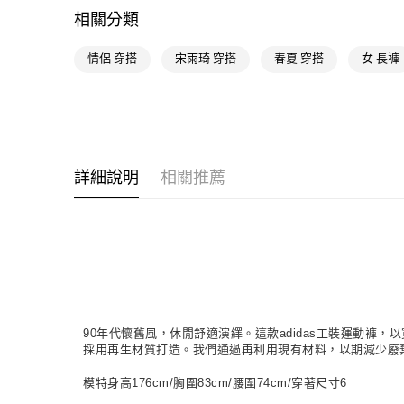
相關分類
情侶 穿搭
宋雨琦 穿搭
春夏 穿搭
女 長褲
詳細說明
相關推薦
90年代懷舊風，休閒舒適演繹。這款adidas工裝運動
採用再生材質打造。我們通過再利用現有材料，以期減少廢
模特身高176cm/胸圍83cm/腰圍74cm/穿著尺寸6