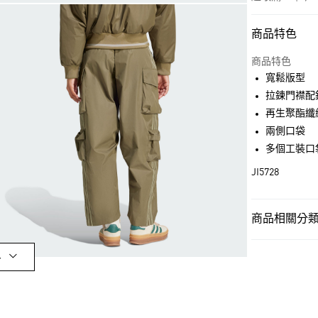
商品特色
付款方式
信用卡一次付
商品特色
寬鬆版型
超商取貨付款
拉鍊門襟配
LINE Pay
再生聚酯纖
兩側口袋
街口支付
多個工裝口
JI5728
運送方式
全家取貨付款
商品相關分類 
每筆NT$80，滿
女性
女性服
付款後全家取
多
OUTLET
每筆NT$80，滿
女性
女性服
萊爾富取貨付
品牌
Origina