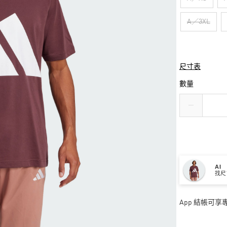
A／3XL
尺寸表
數量
AI
找尺
App 結帳可