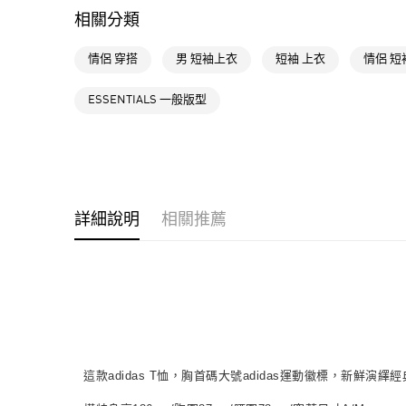
相關分類
情侶 穿搭
男 短袖上衣
短袖 上衣
情侶 短
ESSENTIALS 一般版型
詳細說明
相關推薦
這款adidas T恤，胸首碼大號adidas運動徽標，新