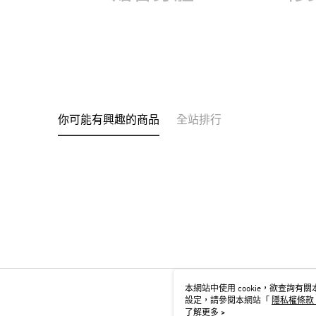
你可能有興趣的商品
全站排行
本網站中使用 cookie，欲查詢有關本
設定，請參閱本網站「
隱私權條款
用 cookie。
了解更多 >