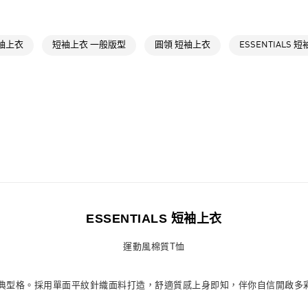
萊爾富取貨付
運動
戶外
每筆NT$80，滿
最新活動
爸
袖上衣
短袖上衣 一般版型
圓領 短袖上衣
ESSENTIALS 
付款後萊爾富
最新活動
爸
每筆NT$80，滿
7-11取貨付款
每筆NT$80，滿
付款後7-11取
每筆NT$80，滿
宅配
每筆NT$80，滿
ESSENTIALS 短袖上衣
付款後門市自
運動風棉質T恤
每筆NT$80，滿
鮮演繹經典型格。採用單面平紋針織面料打造，舒適質感上身即知，伴你自信開啟多