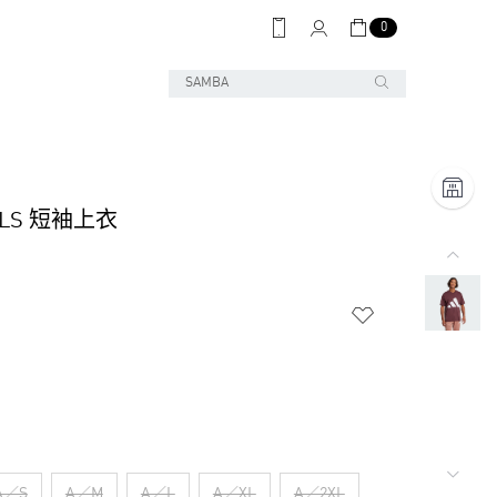
0
ALS 短袖上衣
A／S
A／M
A／L
A／XL
A／2XL