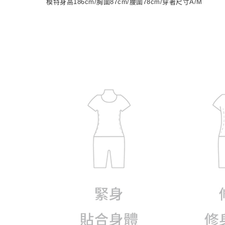
模特身高186cm/胸圍87cm/腰圍78cm/穿著尺寸A/M