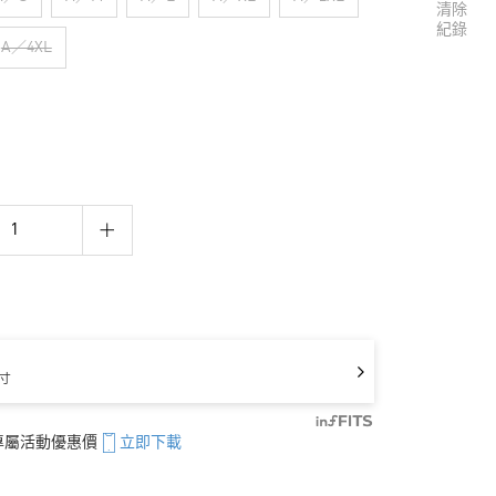
清除
紀錄
A／4XL
寸
享專屬活動優惠價
立即下載