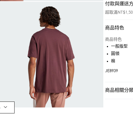
付款與運送
超取滿NT$1,5
商品特色
付款方式
信用卡一次付
商品特色
一般版型
超商取貨付款
圓領
LINE Pay
棉
JE8939
街口支付
商品相關分類 
運送方式
男性
男性服
全家取貨付款
多
每筆NT$80，滿
OUTLET
付款後全家取
男性
男性服
每筆NT$80，滿
運動
戶外