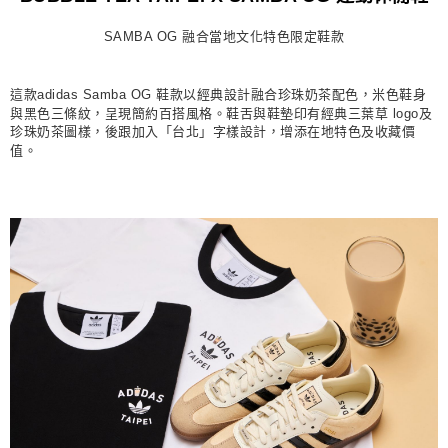
每筆NT$80，滿NT$1,500(含以上)免運費
SAMBA OG 融合當地文化特色限定鞋款
宅配
每筆NT$80，滿NT$1,500(含以上)免運費
這款adidas Samba OG 鞋款以經典設計融合珍珠奶茶配色，米色鞋身
付款後門市自取
與黑色三條紋，呈現簡約百搭風格。鞋舌與鞋墊印有經典三葉草 logo及
珍珠奶茶圖樣，後跟加入「台北」字樣設計，增添在地特色及收藏價
每筆NT$80，滿NT$1,500(含以上)免運費
值。