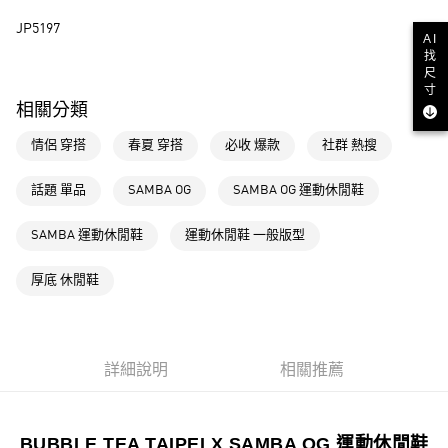
街口支付
JP5197
AI
找
尺
運送方式
寸
全家取貨付款
相關分類
每筆NT$80，滿NT$1,500(含以上)免運費
情侶 穿搭
春夏 穿搭
必收 爆款
社群 熱搜
付款後全家取貨
話題 單品
SAMBA OG
SAMBA OG 運動休閒鞋
每筆NT$80，滿NT$1,500(含以上)免運費
萊爾富取貨付款
SAMBA 運動休閒鞋
運動休閒鞋 一般版型
每筆NT$80，滿NT$1,500(含以上)免運費
厚底 休閒鞋
付款後萊爾富取貨
每筆NT$80，滿NT$1,500(含以上)免運費
7-11取貨付款
詳細說明
相關推薦
每筆NT$80，滿NT$1,500(含以上)免運費
付款後7-11取貨
BUBBLE TEA TAIPEI X SAMBA OG 運動休閒鞋