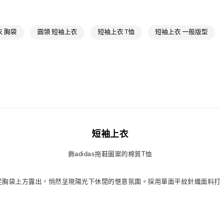
男性
男性服
萊爾富取貨付
運動
戶外
每筆NT$80，滿
 胸袋
圓領 短袖上衣
短袖上衣 T恤
短袖上衣 一般版型
運動
戶外
付款後萊爾富
最新活動
爸
每筆NT$80，滿
最新活動
爸
7-11取貨付款
每筆NT$80，滿
付款後7-11取
每筆NT$80，滿
短袖上衣
宅配
每筆NT$80，滿
飾adidas拖鞋圖案的棉質T恤
付款後門市自
案從胸袋上方露出，悄然呈現陽光下休閒的愜意氛圍。採用單面平紋針織面料打造
每筆NT$80，滿