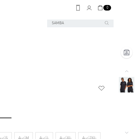
0
A／S
A／M
A／L
A／XL
A／2XL