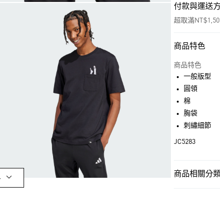
付款與運送
超取滿NT$1,5
商品特色
付款方式
信用卡一次付
商品特色
一般版型
超商取貨付款
圓領
LINE Pay
棉
胸袋
街口支付
刺繡細節
JC5283
運送方式
全家取貨付款
商品相關分類 
多
每筆NT$80，滿
男性
男性服
付款後全家取
OUTLET
每筆NT$80，滿