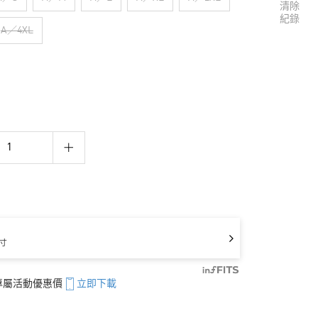
清除
紀錄
A／4XL
寸
享專屬活動優惠價
立即下載