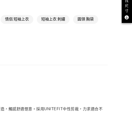
找
飾
男性短袖
尺
款
寸
戶外服飾
NT$1,500(含以上)免運費
情侶 短袖上衣
短袖上衣 刺繡
圓領 胸袋
戶外全部商品
取貨
氣有禮 | APP限定滿$3800折$300
NT$1,500(含以上)免運費
氣有禮 | 2件8折；3件7折
NT$1,500(含以上)免運費
貨
NT$1,500(含以上)免運費
NT$1,500(含以上)免運費
取
，觸感舒適愜意。採用UNITEFIT中性剪裁，力求適合不
NT$1,500(含以上)免運費