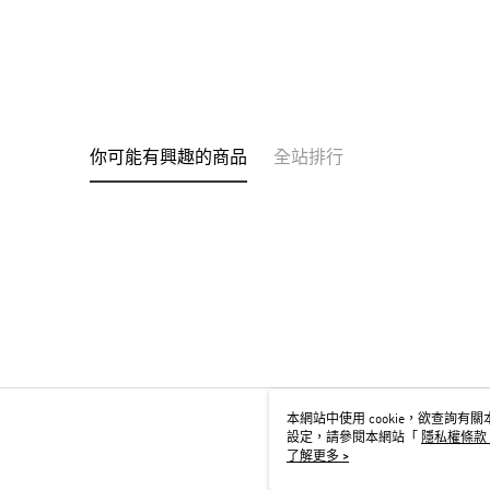
你可能有興趣的商品
全站排行
本網站中使用 cookie，欲查詢有關本
設定，請參閱本網站「
隱私權條款
用 cookie。
了解更多 >