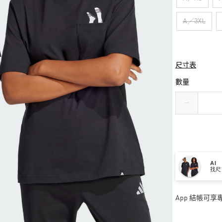
A／3XL
尺寸表
數量
AI
找尺
App 結帳可