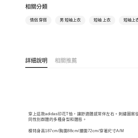
相關分類
情侶 穿搭
男 短袖上衣
短袖 上衣
短袖上衣
詳細說明
相關推薦
穿上這款adidas印花T恤，讓舒適體感常伴左右。刺繡圖
同性別群體的多種身型和體態。
模特身高187cm/胸圍88cm/腰圍72cm/穿著尺寸A/M