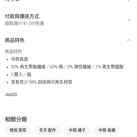
付款與運送方式
超取滿NT$1,500免運
付款方式
商品特色
信用卡一次付款
商品特色
超商取貨付款
中筒長度
LINE Pay
52% 再生聚酯纖維／45% 棉／2% 彈性纖維／1% 再生聚醯胺
3 雙入／組
街口支付
含有至少 50% 回收與可再生材質
運送方式
JI6333
全家取貨付款
每筆NT$80，滿NT$1,500(含以上)免運費
相關分類
付款後全家取貨
情侶 穿搭
冬天 配件
中筒 襪子
中筒 長襪
每筆NT$80，滿NT$1,500(含以上)免運費