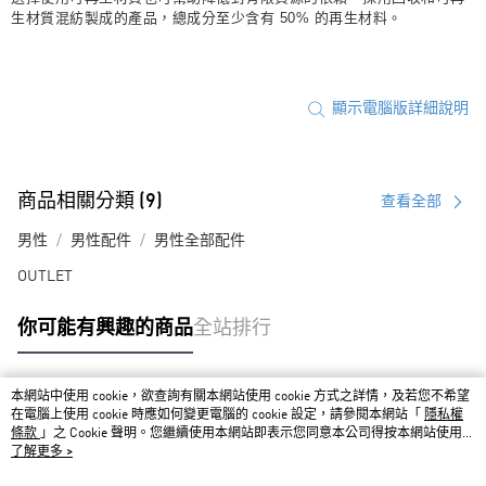
生材質混紡製成的產品，總成分至少含有 50% 的再生材料。
顯示電腦版詳細說明
商品相關分類 (9)
查看全部
男性
男性配件
男性全部配件
OUTLET
你可能有興趣的商品
全站排行
本網站中使用 cookie，欲查詢有關本網站使用 cookie 方式之詳情，及若您不希望
熱門標籤
在電腦上使用 cookie 時應如何變更電腦的 cookie 設定，請參閱本網站「
隱私權
條款
」之 Cookie 聲明。您繼續使用本網站即表示您同意本公司得按本網站使用條
款之 Cookie 聲明使用 cookie。
了解更多 >