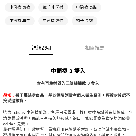
萊爾富取貨付款
中筒襪 長襪
襪子 中筒襪
中筒襪 長度
每筆NT$80，滿NT$1,500(含以上)免運費
中筒襪 再生
中筒襪 彈性
襪子 長襪
付款後萊爾富取貨
每筆NT$80，滿NT$1,500(含以上)免運費
7-11取貨付款
詳細說明
相關推薦
每筆NT$80，滿NT$1,500(含以上)免運費
付款後7-11取貨
中筒襪 3 雙入
每筆NT$80，滿NT$1,500(含以上)免運費
含有再生材質的三條線襪款 3 雙入
宅配
每筆NT$80，滿NT$1,500(含以上)免運費
須知：
襪子屬貼身商品，基於保障消費者個人衛生原則，經拆封後恕不
接受退換貨。
付款後門市自取
每筆NT$80，滿NT$1,500(含以上)免運費
這款 adidas 中筒襪能滿足各種日常需求。採用柔軟布料質布料製成，無
論休閒或活動，都能享有持久舒適感。襪口三條線圖案為造型增添經典
adidas 元素。
我們選擇使用回收材質，重複利用已製造的材料，有助於減少廢棄物。
選擇使用可再生材質也可幫助降低對有限資源的依賴。採用回收和可再