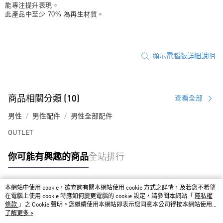
能專注提升表現。
此產品中至少 70% 為再生材質。
顯示電腦版詳細說明
商品相關分類 (10)
查看全部
男性
男性配件
男性全部配件
OUTLET
你可能有興趣的商品
全站排行
本網站中使用 cookie，欲查詢有關本網站使用 cookie 方式之詳情，及若您不希望
熱門標籤
在電腦上使用 cookie 時應如何變更電腦的 cookie 設定，請參閱本網站「
隱私權
條款
」之 Cookie 聲明。您繼續使用本網站即表示您同意本公司得按本網站使用條
款之 Cookie 聲明使用 cookie。
了解更多 >