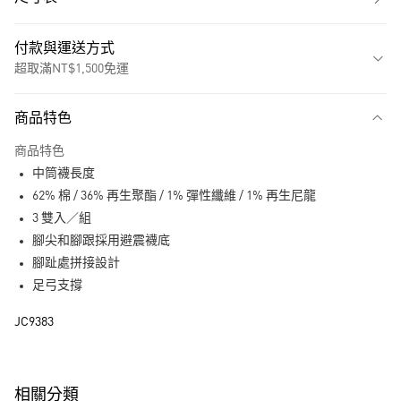
付款與運送方式
超取滿NT$1,500免運
付款方式
商品特色
信用卡一次付款
商品特色
超商取貨付款
中筒襪長度
LINE Pay
62% 棉 / 36% 再生聚酯 / 1% 彈性纖維 / 1% 再生尼龍
3 雙入／組
街口支付
腳尖和腳跟採用避震襪底
腳趾處拼接設計
運送方式
足弓支撐
全家取貨付款
JC9383
每筆NT$80，滿NT$1,500(含以上)免運費
付款後全家取貨
每筆NT$80，滿NT$1,500(含以上)免運費
相關分類