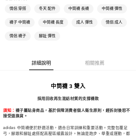
萊爾富取貨付款
情侶 穿搭
冬天 配件
中筒襪 長襪
中筒襪 彈性
每筆NT$80，滿NT$1,500(含以上)免運費
襪子 中筒襪
中筒襪 長度
成人 彈性
情侶 成人
付款後萊爾富取貨
每筆NT$80，滿NT$1,500(含以上)免運費
情侶 襪子
腳趾 彈性
7-11取貨付款
每筆NT$80，滿NT$1,500(含以上)免運費
詳細說明
相關推薦
付款後7-11取貨
每筆NT$80，滿NT$1,500(含以上)免運費
宅配
中筒襪 3 雙入
每筆NT$80，滿NT$1,500(含以上)免運費
採用回收再生混紡材質的支撐襪款
付款後門市自取
須知：
襪子屬貼身商品，基於保障消費者個人衛生原則，經拆封後恕不
每筆NT$80，滿NT$1,500(含以上)免運費
接受退換貨。
adidas 中筒襪便於舒適活動，適合日常訓練和重要活動。完整包覆足
弓，腳跟和腳趾處搭配高壓區緩震設計。無論是跑步、舉重或運動，都