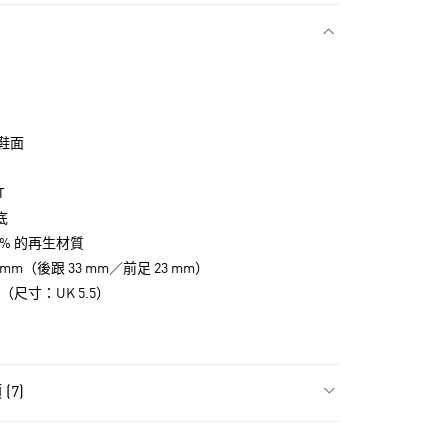
款
鞋面
T
底
0% 的再生材質
mm（後跟 33 mm／前足 23 mm）
g（尺寸：UK 5.5）
NT$1,500(含以上)免運費
貨
NT$1,500(含以上)免運費
(7)
款
類
女性全部鞋類
NT$1,500(含以上)免運費