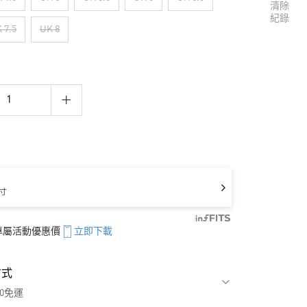
清除
紀錄
 7.5
UK 8
寸
享專屬活動優惠價
立即下載
方式
00免運