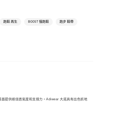
取貨
類
女性跑步
NT$1,500(含以上)免運費
跑步鞋類
跑鞋 再生
BOOST 慢跑鞋
跑步 鞋帶
跑步全部商品
NT$1,500(含以上)免運費
氣有禮 | APP限定滿$3800折$300
貨
氣有禮 | 2件8折；3件7折
NT$1,500(含以上)免運費
NT$1,500(含以上)免運費
取
NT$1,500(含以上)免運費
面提供絕佳透氣度和支撐力。Adiwear 大底具有出色抓地