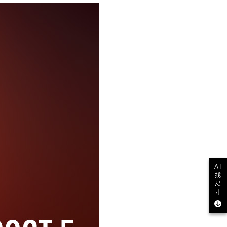
AI
找
尺
寸