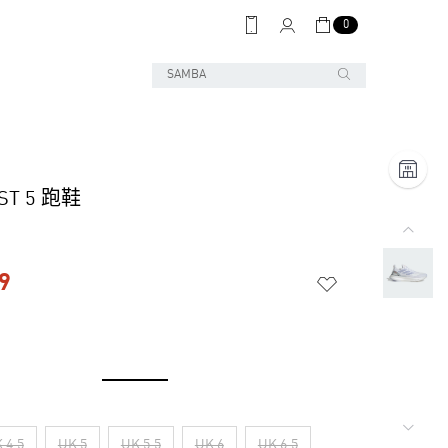
0
ST 5 跑鞋
9
 4.5
UK 5
UK 5.5
UK 6
UK 6.5