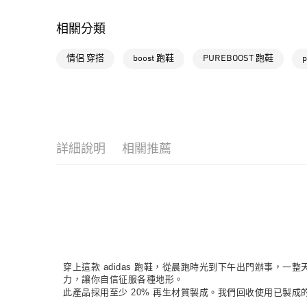
相關分類
情侶 穿搭
boost 跑鞋
PUREBOOST 跑鞋
p
詳細說明
相關推薦
穿上這款 adidas 跑鞋，從晨跑時光到下午出門辦事，一
力，讓你自信征服各種地形。
此產品採用至少 20% 再生材質製成。我們回收使用已製