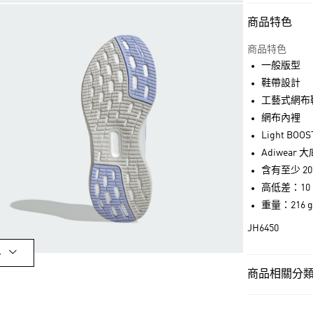
商品特色
付款方式
信用卡一次付
商品特色
一般版型
超商取貨付款
鞋帶設計
LINE Pay
工藝式網布
網布內裡
街口支付
Light BOOS
Adiwear 大
含有至少 2
運送方式
高低差：10 
全家取貨付款
重量：216 
每筆NT$80，滿
JH6450
付款後全家取
多
每筆NT$80，滿
商品相關分類 
萊爾富取貨付
女性
女性鞋
每筆NT$80，滿