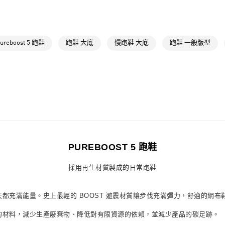
OUTLET
付款後萊爾富
女性
女性鞋
每筆NT$80，滿
運動
跑步
ureboost 5 跑鞋
跑鞋 大底
慢跑鞋 大底
跑鞋 一般版型
7-11取貨付款
運動
跑步
每筆NT$80，滿
最新活動
爸
付款後7-11取
最新活動
爸
每筆NT$80，滿
宅配
每筆NT$80，滿
付款後門市自
PUREBOOST 5 跑鞋
每筆NT$80，滿
採用再生材質製成的日常跑鞋
整天都充滿能量。史上最輕的 BOOST 避震材質讓步伐充滿彈力，舒適的網布鞋
成的材料，減少生產廢棄物、降低對有限資源的依賴，並減少產品的碳足跡。