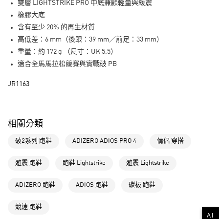
雙層 LIGHTSTRIKE PRO 中底兼顧輕量與緩震
運送方式
橡膠大底
全家取貨付款
含有至少 20% 的再生材質
每筆NT$80，滿NT$1,500(含以上)免運費
高低差：6 mm（後跟：39 mm／前足：33 mm）
重量：約 172 g （尺寸：UK 5.5）
付款後全家取貨
適合全馬馬拉松競賽與實戰破 PB
每筆NT$80，滿NT$1,500(含以上)免運費
JR1163
萊爾富取貨付款
每筆NT$80，滿NT$1,500(含以上)免運費
付款後萊爾富取貨
相關分類
每筆NT$80，滿NT$1,500(含以上)免運費
破2系列 跑鞋
ADIZERO ADIOS PRO 4
情侶 穿搭
7-11取貨付款
每筆NT$80，滿NT$1,500(含以上)免運費
避震 跑鞋
跑鞋 Lightstrike
避震 Lightstrike
付款後7-11取貨
ADIZERO 跑鞋
ADIOS 跑鞋
碳板 跑鞋
每筆NT$80，滿NT$1,500(含以上)免運費
競速 跑鞋
宅配
AI