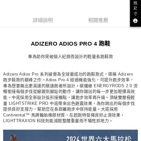
找
每筆NT$80，滿NT$1,500(含以上)免運費
尺
寸
付款後門市自取
詳細說明
相關推薦
每筆NT$80，滿NT$1,500(含以上)免運費
ADIZERO ADIOS PRO 4 跑鞋
專為助你突破個人紀錄而設計的輕量長跑鞋款
Adizero Adios Pro 系列被譽為全球最成功的跑鞋款式，堪稱 Adizero
跑步鞋款的巔峰之作。Adios Pro 4 經過機能強化，可提升跑步效率，
專為想要飆出更高速的競速跑者所設計。碳纖維 ENERGYRODS 2.0 流
暢銜接每個步伐從腳跟到腳趾的動作，讓你踏出的每一步更加輕彈高效
能。中底採用全新設計弧形接觸點，讓跑步效率再升級。頂級雙層極輕
量 LIGHTSTRIKE PRO 中底帶來出色避震效果，為你跨出的每個步伐
提供良好支撐力，幫助您在長距離跑步中保持能量。大底採用
Continental™ 馬牌輪胎橡膠材質，在起跑時發揮良好止滑效果，
LIGHTTRAXION 科技則能減輕整體重量而不犧牲抓地力。