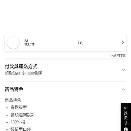
AI
找尺寸
付款與運送方式
超取滿NT$1,500免運
付款方式
商品特色
信用卡一次付款
商品特色
超商取貨付款
寬鬆版型
AI
找
LINE Pay
套頭連帽設計
尺
100% 棉
寸
街口支付
袋鼠型口袋