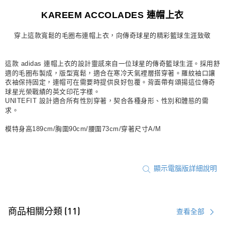
宅配
KAREEM ACCOLADES 連帽上衣
每筆NT$80，滿NT$1,500(含以上)免運費
付款後門市自取
穿上這款寬鬆的毛圈布連帽上衣，向傳奇球星的精彩籃球生涯致敬
每筆NT$80，滿NT$1,500(含以上)免運費
這款 adidas 連帽上衣的設計靈感來自一位球星的傳奇籃球生涯。採用舒
適的毛圈布製成，版型寬鬆，適合在寒冷天氣裡層搭穿著。羅紋袖口讓
衣袖保持固定，連帽可在需要時提供良好包覆。背面帶有頌揚這位傳奇
球星光榮戰績的英文印花字樣。
UNITEFIT 設計適合所有性別穿著，契合各種身形、性別和體態的需
求。
模特身高189cm/胸圍90cm/腰圍73cm/穿著尺寸A/M
顯示電腦版詳細說明
商品相關分類 (11)
查看全部