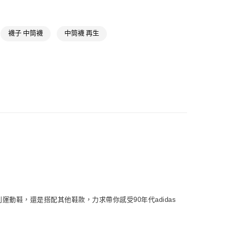
NT$1,500(含以上)免運費
襪子 中筒襪
中筒襪 再生
NT$1,500(含以上)免運費
取
NT$1,500(含以上)免運費
列運動鞋，還是搭配其他鞋款，力求帶你感受90年代adidas