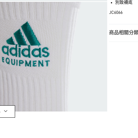
別致襪底
街口支付
JC6066
運送方式
商品相關分類 
全家取貨付款
男性
男性配
每筆NT$80，滿
OUTLET
付款後全家取
男性
男性配
每筆NT$80，滿
女性
女性配
萊爾富取貨付
每筆NT$80，滿
品牌
Origina
女性
女性配
付款後萊爾富
每筆NT$80，滿
品牌
Origina
多
最新活動
限
7-11取貨付款
每筆NT$80，滿
最新活動
爸
付款後7-11取