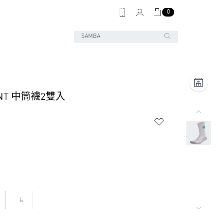
0
ENT 中筒襪2雙入
L