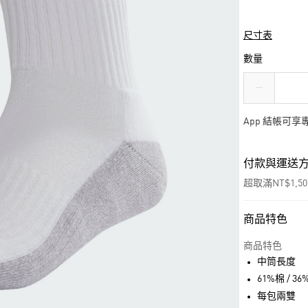
尺寸表
數量
App 結帳可
付款與運送
超取滿NT$1,5
商品特色
付款方式
信用卡一次付
商品特色
中筒長度
超商取貨付款
61%棉 / 
LINE Pay
每包兩雙