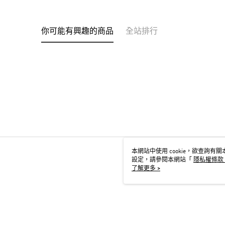
你可能有興趣的商品
全站排行
本網站中使用 cookie，欲查詢有關本
設定，請參閱本網站「
隱私權條款
用 cookie。
了解更多 >