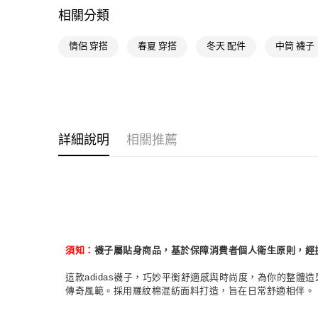
相關分類
情侶 穿搭
春夏 穿搭
冬天 配件
中筒 襪子
詳細說明
相關推薦
須知：
襪子屬貼身商品，基於保障消費者個人衛生原則，經
這款adidas襪子，巧妙平衡舒適感與時尚度，為你的整體造型增
傳奇風範。採用羅紋棉混紡面料打造，旨在日常舒適相伴。