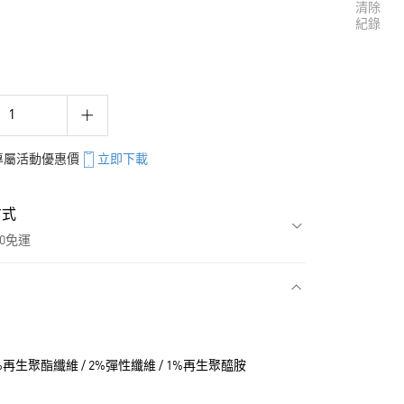
清除
紀錄
享專屬活動優惠價
立即下載
方式
00免運
款
36%再生聚酯纖維 / 2%彈性纖維 / 1%再生聚醯胺