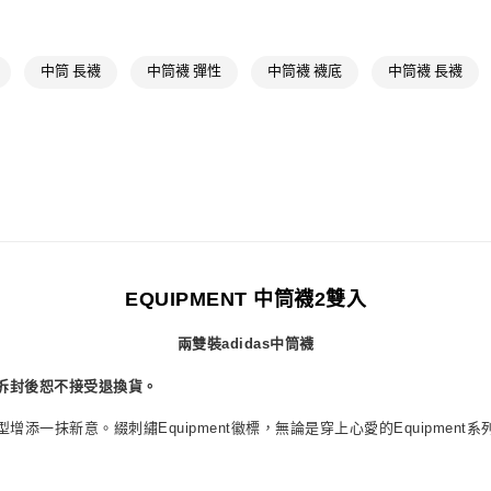
每筆NT$80，滿
宅配
中筒 長襪
中筒襪 彈性
中筒襪 襪底
中筒襪 長襪
每筆NT$80，滿
付款後門市自
每筆NT$80，滿
EQUIPMENT 中筒襪2雙入
兩雙裝adidas中筒襪
拆封後恕不接受退換貨。
添一抹新意。綴刺繡Equipment徽標，無論是穿上心愛的Equipment系