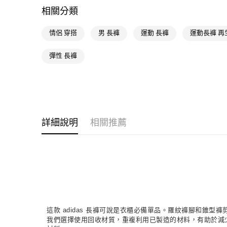
相關分類
情侶 穿搭
男 長褲
運動 長褲
運動長褲 再
彈性 長褲
詳細說明
相關推薦
這款 adidas 長褲可說是衣櫃必備單品。羅紋褲腳和錐
我們選擇使用回收材質，重複利用已製造的材料，有助於減少