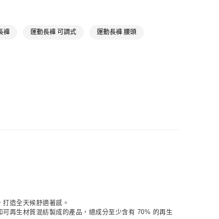
戶外服飾
款
戶外全部商品
NT$1,500(含以上)免運費
長褲
運動長褲 可調式
運動長褲 腰頭
氣有禮 | APP限定滿$3800折$300
取貨
NT$1,500(含以上)免運費
NT$1,500(含以上)免運費
貨
NT$1,500(含以上)免運費
NT$1,500(含以上)免運費
取
NT$1,500(含以上)免運費
成，打造全天候舒適著感。
再生材質混紡製成的產品，總成分至少含有 70% 的再生