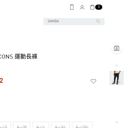
0
ICONS 運動長褲
2
A／S
A／M
A／L
A／XL
A／2XL