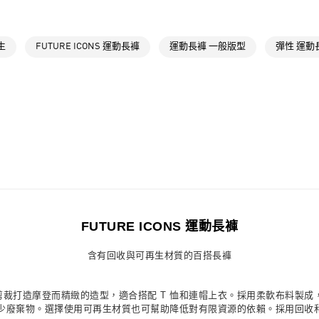
運動
戶外
萊爾富取貨付
運動
戶外
每筆NT$80，滿
生
FUTURE ICONS 運動長褲
運動長褲 一般版型
彈性 運動
最新活動
爸
付款後萊爾富
每筆NT$80，滿
7-11取貨付款
每筆NT$80，滿
付款後7-11取
每筆NT$80，滿
宅配
每筆NT$80，滿
FUTURE ICONS 運動長褲
付款後門市自
含有回收與可再生材質的百搭長褲
每筆NT$80，滿
型褲剪裁打造摩登而精緻的造型，適合搭配 T 恤和連帽上衣。採用柔軟布料製
廢棄物。選擇使用可再生材質也可幫助降低對有限資源的依賴。採用回收和可