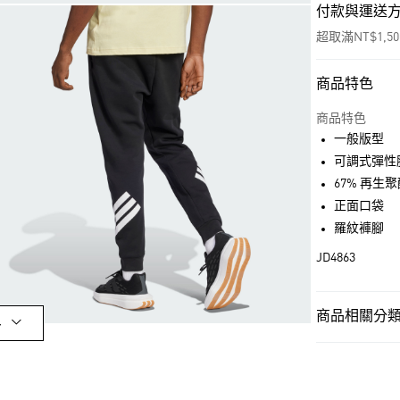
付款與運送
超取滿NT$1,5
商品特色
付款方式
信用卡一次付
商品特色
一般版型
超商取貨付款
可調式彈性
LINE Pay
67% 再生聚
正面口袋
街口支付
羅紋褲腳
JD4863
運送方式
全家取貨付款
商品相關分類 
多
每筆NT$80，滿
男性
男性服
付款後全家取
男性
男性服
每筆NT$80，滿