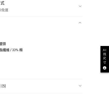
方式
00免運
款
腰頭
酯纖維 / 33% 棉
AI
找
尺
寸
(5)
NT$1,500(含以上)免運費
飾
男性全部服飾
貨
飾
男性長褲
NT$1,500(含以上)免運費