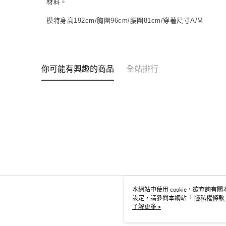
材料。
模特身高192cm/胸圍96cm/腰圍81cm/穿著尺寸A/M
你可能有興趣的商品
全站排行
本網站中使用 cookie，欲查詢有關本
設定，請參閱本網站「
隱私權條款
用 cookie。
了解更多 >