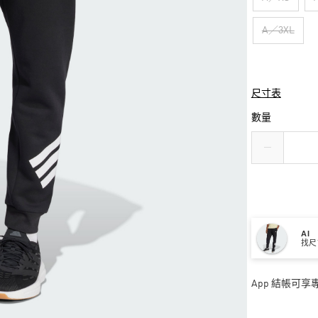
A／3XL
尺寸表
數量
AI
找尺
App 結帳可