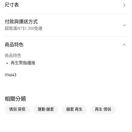
尺寸表
付款與運送方式
超取滿NT$1,500免運
付款方式
商品特色
信用卡一次付款
商品特色
超商取貨付款
再生聚酯纖維
LINE Pay
IY4643
街口支付
運送方式
相關分類
全家取貨付款
情侶 穿搭
運動 腿套
腿套 再生
再生 情侶
每筆NT$80，滿NT$1,500(含以上)免運費
付款後全家取貨