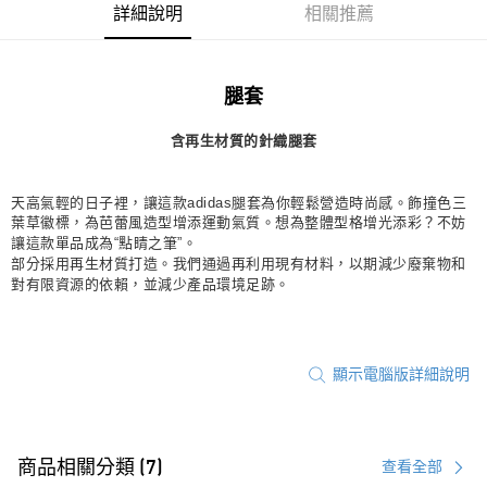
每筆NT$80，滿NT$1,500(含以上)免運費
詳細說明
相關推薦
萊爾富取貨付款
每筆NT$80，滿NT$1,500(含以上)免運費
腿套
付款後萊爾富取貨
含再生材質的針織腿套
每筆NT$80，滿NT$1,500(含以上)免運費
7-11取貨付款
天高氣輕的日子裡，讓這款adidas腿套為你輕鬆營造時尚感。飾撞色三
每筆NT$80，滿NT$1,500(含以上)免運費
葉草徽標，為芭蕾風造型增添運動氣質。想為整體型格增光添彩？不妨
讓這款單品成為“點睛之筆”。
付款後7-11取貨
部分採用再生材質打造。我們通過再利用現有材料，以期減少廢棄物和
每筆NT$80，滿NT$1,500(含以上)免運費
對有限資源的依賴，並減少產品環境足跡。
宅配
每筆NT$80，滿NT$1,500(含以上)免運費
顯示電腦版詳細說明
付款後門市自取
每筆NT$80，滿NT$1,500(含以上)免運費
商品相關分類 (7)
查看全部