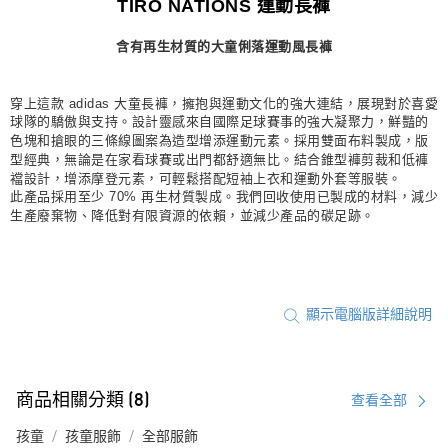
TIRO NATIONS 運動長褲
宅配
含有再生材質的大童俐落運動風長褲
每筆NT$80，滿NT$1,500(含以上)免運費
付款後門市自取
穿上這款 adidas 大童長褲，擁抱與運動文化的強大連結，展現對於喜愛
每筆NT$80，滿NT$1,500(含以上)免運費
球隊的驕傲與支持。設計靈感來自國際足球賽事的強大凝聚力，鮮豔的
色塊和搶眼的三條線圖案為造型增添運動元素。採用雙面布料製成，版
型經典，無論是在家看球賽或出門都舒適無比。結合錐型褲剪裁和低褲
襠設計，增添摩登元素，可輕鬆搭配短袖上衣和運動外套等服裝。
此產品採用至少 70% 再生材質製成。我們回收使用已製成的材料，減少
生產廢棄物、降低對有限資源的依賴，並減少產品的碳足跡。
顯示電腦版詳細說明
商品相關分類 (8)
查看全部
孩童
孩童服飾
全部服飾