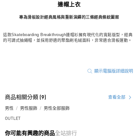
連帽上衣
每筆NT$80，滿NT$1,500(含以上)免運費
專為滑板設計經典風格與重新演繹的三條經典條紋圖案
宅配
每筆NT$80，滿NT$1,500(含以上)免運費
這款Skateboarding Breakthrough連帽衫擁有現代化的寬鬆版型，經典
付款後門市自取
的可調式抽繩帽，並採用舒適的聚酯刷毛絨面料，非常適合滑板運動。
每筆NT$80，滿NT$1,500(含以上)免運費
顯示電腦版詳細說明
商品相關分類 (9)
查看全部
男性
男性服飾
男性全部服飾
OUTLET
你可能有興趣的商品
全站排行