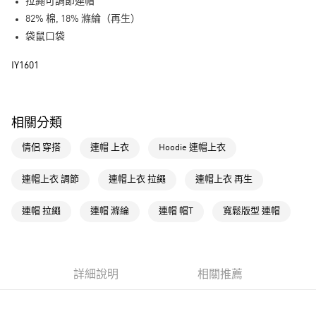
LINE Pay
拉繩可調節連帽
82% 棉, 18% 滌綸（再生）
街口支付
袋鼠口袋
運送方式
IY1601
全家取貨付款
每筆NT$80，滿NT$1,500(含以上)免運費
相關分類
付款後全家取貨
情侶 穿搭
連帽 上衣
Hoodie 連帽上衣
每筆NT$80，滿NT$1,500(含以上)免運費
萊爾富取貨付款
連帽上衣 調節
連帽上衣 拉繩
連帽上衣 再生
每筆NT$80，滿NT$1,500(含以上)免運費
連帽 拉繩
連帽 滌綸
連帽 帽T
寬鬆版型 連帽
付款後萊爾富取貨
每筆NT$80，滿NT$1,500(含以上)免運費
7-11取貨付款
詳細說明
相關推薦
每筆NT$80，滿NT$1,500(含以上)免運費
付款後7-11取貨