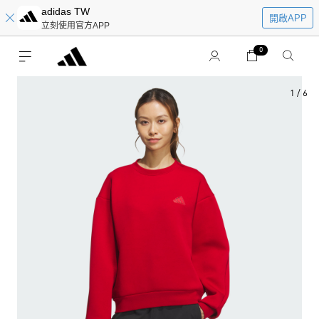
adidas TW
開啟APP
立刻使用官方APP
0
1
/
6