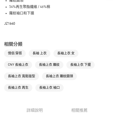
LINE Pay
羅紋圓領
54%再生聚酯纖維 / 46%棉
街口支付
羅紋袖口和下擺
運送方式
JZ1640
全家取貨付款
每筆NT$80，滿NT$1,500(含以上)免運費
相關分類
付款後全家取貨
情侶 穿搭
長袖 上衣
長袖上衣 女
每筆NT$80，滿NT$1,500(含以上)免運費
萊爾富取貨付款
CNY 長袖上衣
長袖上衣 羅紋
長袖上衣 下擺
每筆NT$80，滿NT$1,500(含以上)免運費
長袖上衣 寬鬆版型
長袖上衣 羅紋圓領
付款後萊爾富取貨
每筆NT$80，滿NT$1,500(含以上)免運費
長袖上衣 再生
長袖上衣 袖口
7-11取貨付款
每筆NT$80，滿NT$1,500(含以上)免運費
詳細說明
相關推薦
付款後7-11取貨