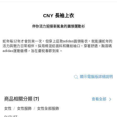
每筆NT$80，滿NT$1,500(含以上)免運費
CNY 長袖上衣
宅配
每筆NT$80，滿NT$1,500(含以上)免運費
伴你活力迎接新氣象的圓領運動衫
付款後門市自取
每筆NT$80，滿NT$1,500(含以上)免運費
蛇年每12年才會到來一次，但穿上這款adidas圓領衛衣，就能讓蛇年的
活力與魅力日常相伴。採用棉混紡面料和羅紋袖口，穿著舒適。胸首碼
adidas運動徽標，旨在慶祝春節到來。
顯示電腦版詳細說明
商品相關分類 (7)
查看全部
女性
女性服飾
女性全部服飾