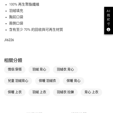
街口支付
100% 再生聚酯纖維
羽絨填充
AI
運送方式
找
胸前口袋
尺
全家取貨付款
兩側口袋
寸
每筆NT$80，滿NT$1,500(含以上)免運費
含有至少 70% 的回收與可再生材質
付款後全家取貨
JI6226
每筆NT$80，滿NT$1,500(含以上)免運費
萊爾富取貨付款
相關分類
每筆NT$80，滿NT$1,500(含以上)免運費
情侶 穿搭
羽絨 背心
羽絨衣 背心
付款後萊爾富取貨
每筆NT$80，滿NT$1,500(含以上)免運費
兒童 羽絨背心
保暖 羽絨衣
保暖 背心
7-11取貨付款
保暖 上衣
羽絨 上衣
羽絨衣 拉鍊
背心 上衣
每筆NT$80，滿NT$1,500(含以上)免運費
付款後7-11取貨
每筆NT$80，滿NT$1,500(含以上)免運費