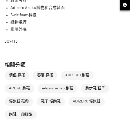
LINE Pay
鞋帶設計
Adizero Aruku織物和合成鞋面
街口支付
Swirlfoam科技
織物襯裡
運送方式
橡膠外底
全家取貨付款
JQ7415
每筆NT$80，滿NT$1,500(含以上)免運費
付款後全家取貨
每筆NT$80，滿NT$1,500(含以上)免運費
相關分類
萊爾富取貨付款
情侶 穿搭
春夏 穿搭
ADIZERO 跑鞋
每筆NT$80，滿NT$1,500(含以上)免運費
ARUKU 跑鞋
adizero aruku 跑鞋
跑步鞋 鞋子
付款後萊爾富取貨
每筆NT$80，滿NT$1,500(含以上)免運費
慢跑鞋 鞋帶
鞋子 慢跑鞋
ADIZERO 慢跑鞋
7-11取貨付款
跑鞋 一般版型
每筆NT$80，滿NT$1,500(含以上)免運費
付款後7-11取貨