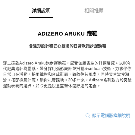
每筆NT$80，滿NT$1,500(含以上)免運費
詳細說明
相關推薦
宅配
每筆NT$80，滿NT$1,500(含以上)免運費
ADIZERO ARUKU 跑鞋
付款後門市自取
每筆NT$80，滿NT$1,500(含以上)免運費
含弧形設計和匠心技術的日常款跑步運動鞋
穿上這款Adizero Aruku跑步運動鞋，感受如履雲端的舒適腳感。以00年
代經典跑鞋為靈感，鞋身採用弧形設計並搭載Swirlfoam技術，力求伴你
日常自在活動。採用織物和合成鞋面，致敬往昔風尚，同時契合當今潮
流。搭配橡膠外底，助你扎實踩地。20多年來，Adizero系列致力於突破
運動表現的邊界，如今更是銳意重塑休閒舒適的定義。
顯示電腦版詳細說明