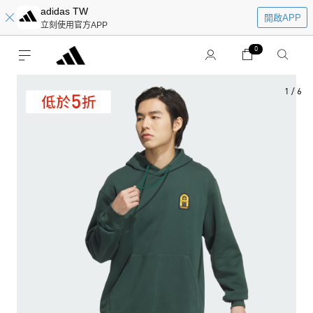
adidas TW
開啟APP
立刻使用官方APP
0
1
/
6