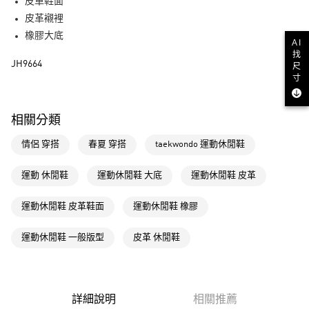
LINE Pay
皮革鞋面
皮革襯裡
街口支付
橡膠大底
AI
找
運送方式
JH9664
尺
寸
全家取貨付款
每筆NT$80，滿NT$1,500(含以上)免運費
相關分類
付款後全家取貨
情侶 穿搭
春夏 穿搭
taekwondo 運動休閒鞋
每筆NT$80，滿NT$1,500(含以上)免運費
萊爾富取貨付款
運動 休閒鞋
運動休閒鞋 大底
運動休閒鞋 皮革
每筆NT$80，滿NT$1,500(含以上)免運費
運動休閒鞋 皮革鞋面
運動休閒鞋 橡膠
付款後萊爾富取貨
每筆NT$80，滿NT$1,500(含以上)免運費
運動休閒鞋 一般版型
皮革 休閒鞋
7-11取貨付款
每筆NT$80，滿NT$1,500(含以上)免運費
詳細說明
相關推薦
付款後7-11取貨