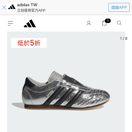
adidas TW
開啟APP
立刻使用官方APP
0
1
/
8