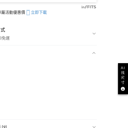
享專屬活動優惠價
立即下載
方式
00免運
款
AI
找
尺
寸
(9)