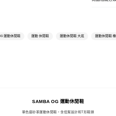
每筆NT$80，滿
女性
女性鞋
付款後全家取
OUTLET
每筆NT$80，滿
女性
女性鞋
萊爾富取貨付
品牌
Origina
 OG 運動休閒鞋
運動 休閒鞋
運動休閒鞋 大底
運動休閒鞋 
每筆NT$80，滿
品牌
Origina
付款後萊爾富
最新活動
Or
每筆NT$80，滿
最新活動
爸
7-11取貨付款
最新活動
Or
每筆NT$80，滿
最新活動
爸
付款後7-11取
每筆NT$80，滿
宅配
SAMBA OG 運動休閒鞋
每筆NT$80，滿
單色磨砂革運動休閒鞋，含低幫設計和T形鞋頭
付款後門市自