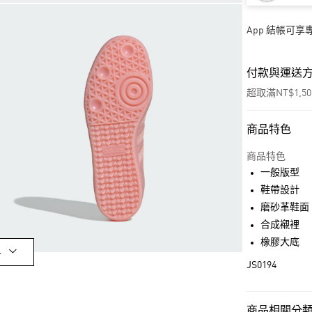
App 結帳可
付款與運送
超取滿NT$1,5
商品特色
付款方式
信用卡一次付
商品特色
一般版型
超商取貨付款
鞋帶設計
LINE Pay
磨砂革鞋面
合成襯裡
街口支付
橡膠大底
多
JS0194
運送方式
全家取貨付款
商品相關分類 