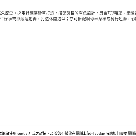
每筆NT$80，滿
ginals的悠久歷史。採用舒適磨砂革打造，搭配醒目的單色設計，另含T形鞋
搭配牛仔褲或抓絨運動褲，打造休閒造型；亦可搭配網球半身裙或騎行短褲，
網站使用 cookie 方式之詳情，及若您不希望在電腦上使用 cookie 時應如何變更電腦的 c