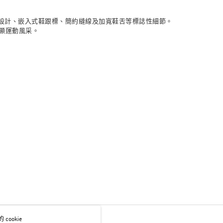
NT$1,500(含以上)免運費
頭、絎縫設計、嵌入式鞋跟標、簡約縫線及加寬鞋舌等標誌性細節。
彰顯運動風采。
ookie