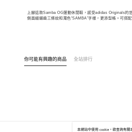
上腳這款Samba OG運動休閒鞋，感受adidas Ori
側面綴鋸齒三條紋和濁色“SAMBA”字樣，更添型格。可
你可能有興趣的商品
全站排行
本網站中使用 cookie，欲查詢有關本