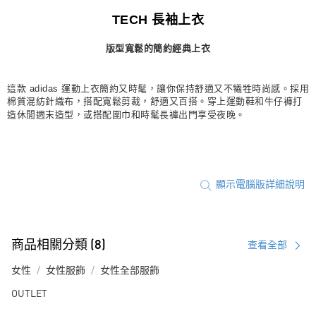
宅配
TECH 長袖上衣
每筆NT$80，滿NT$1,500(含以上)免運費
版型寬鬆的簡約經典上衣
付款後門市自取
每筆NT$80，滿NT$1,500(含以上)免運費
這款 adidas 運動上衣簡約又時髦，讓你保持舒適又不犧牲時尚感。採用
棉質混紡針織布，搭配寬鬆剪裁，舒適又百搭。穿上運動鞋和牛仔褲打
造休閒週末造型，或搭配圍巾和時髦長褲出門享受夜晚。
顯示電腦版詳細說明
商品相關分類 (8)
查看全部
女性
女性服飾
女性全部服飾
OUTLET