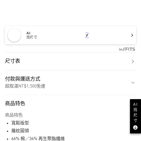
AI
找尺寸
尺寸表
付款與運送方式
超取滿NT$1,500免運
付款方式
商品特色
AI
信用卡一次付款
找
尺
商品特色
超商取貨付款
寸
寬鬆版型
LINE Pay
羅紋圓領
66% 棉／34% 再生聚酯纖維